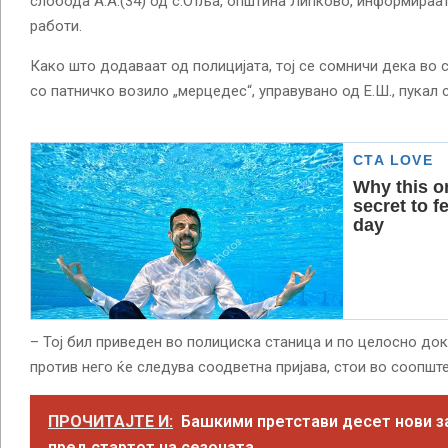
слобода А.А.(34) од с.Отља, oпштина Липково, информираа
работи.
Како што додаваат од полицијата, тој се сомничи дека во
со патничко возило „мерцедес“, управувано од Е.Ш., пукал 
– Тој бил приведен во полициска станица и по целосно до
против него ќе следува соодветна пријава, стои во соопшт
ПРОЧИТАЈТЕ И:
Башкими претстави десет нови 
пред стартот на сезоната