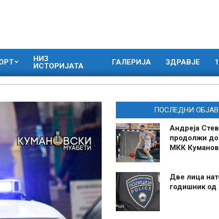
НИЗ
ОРТ
ГАЛЕРИЈА
ЗДРАВЈЕ
1
ИСТОРИЈАТА
ПОСЛЕДНИ ОБЈАВ
Андреја Стев
продолжи до
МКК Куманов
Две лица нат
годишник од