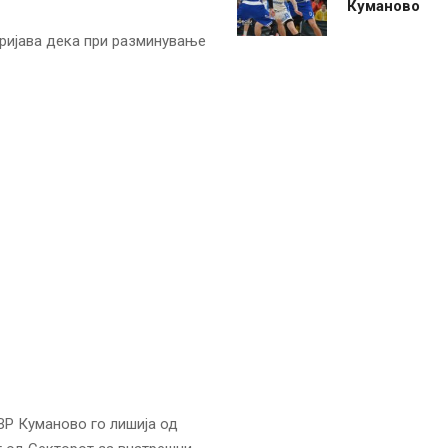
Куманово
пријава дека при разминување
СВР Куманово го лишиja од