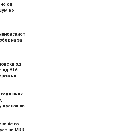
но од
шум во
мановскиот
збедна за
ловски од
л од У16
јата на
-годишник
,
у пронашла
ски ќе го
рот на МКК