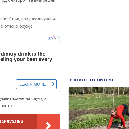
т од Секторот за внатрешни
 село Отља, при разминување
со огнено оружје.
кументирање на случајот
ението.
засилувања