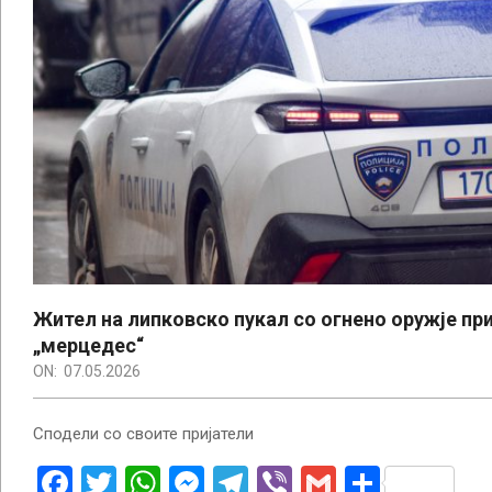
Жител на липковско пукал со огнено оружје пр
„мерцедес“
ON:
07.05.2026
Сподели со своите пријатели
Facebook
Twitter
WhatsApp
Messenger
Telegram
Viber
Gmail
Share