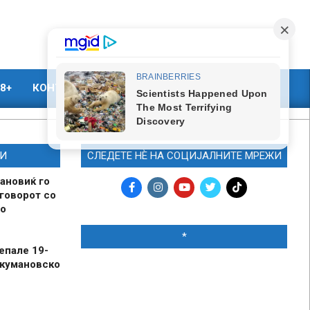
8+
КОНТАКТ
МАРКЕТИНГ
И
СЛЕДЕТЕ НЀ НА СОЦИЈАЛНИТЕ МРЕЖИ
ановиќ го
говорот со
о
*
епале 19-
 кумановско