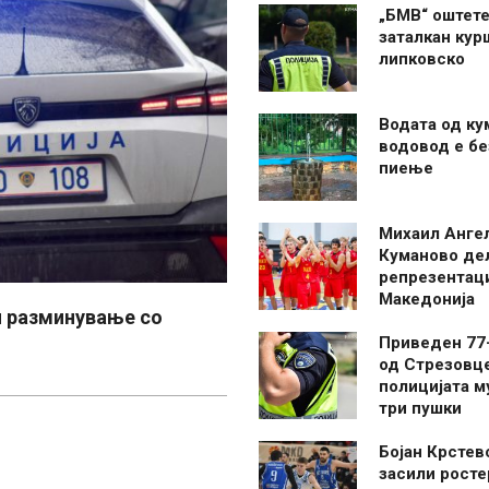
„БМВ“ оштете
заталкан кур
липковско
Водата од ку
водовод е бе
пиење
Михаил Анге
Куманово де
репрезентаци
Македонија
и разминување со
Приведен 77
од Стрезовце
полицијата м
три пушки
Бојан Крстев
засили росте