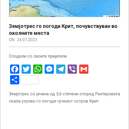
Земјотрес го погоди Крит, почувствуван во
околните места
ON:
24.07.2023
Сподели со своите пријатели
Facebook
Twitter
WhatsApp
Messenger
Telegram
Viber
Gmail
Share
Земјотрес со јачина од 3,6 степени според Рихтеровата
скала утрово го погоди грчкиот остров Крит.