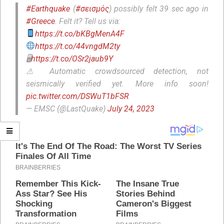
#Earthquake
(
#σεισμός
) possibly felt 39 sec ago in
#Greece
. Felt it? Tell us via:
https://t.co/bKBgMenA4F
https://t.co/44vngdM2ty
🖥
https://t.co/OSr2jaub9Y
⚠ Automatic crowdsourced detection, not
seismically verified yet. More info soon!
pic.twitter.com/DSWuT1bFSR
— EMSC (@LastQuake)
July 24, 2023