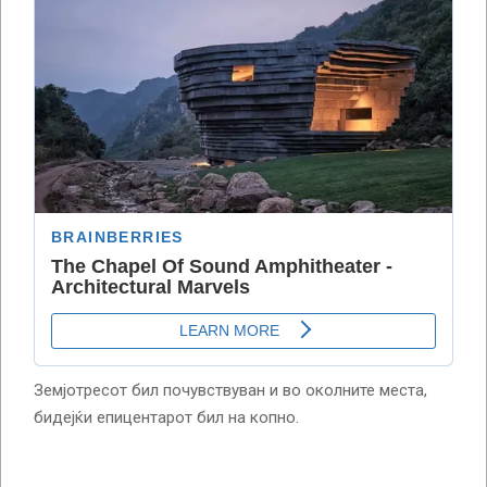
Земјотресот бил почувствуван и во околните места,
бидејќи епицентарот бил на копно.