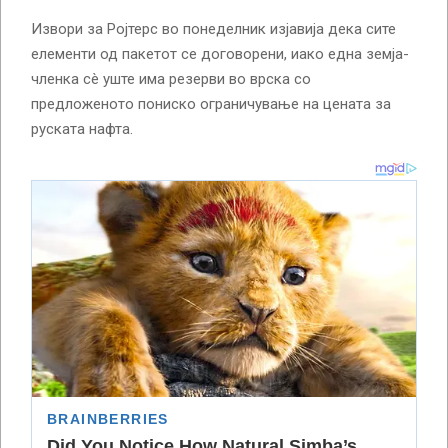
Извори за Ројтерс во понеделник изјавија дека сите
елементи од пакетот се договорени, иако една земја-
членка сè уште има резерви во врска со
предложеното пониско ограничување на цената за
руската нафта.