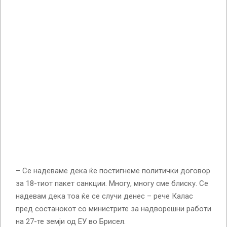
– Се надеваме дека ќе постигнеме политички договор
за 18-тиот пакет санкции. Многу, многу сме блиску. Се
надевам дека тоа ќе се случи денес – рече Калас
пред состанокот со министрите за надворешни работи
на 27-те земји од ЕУ во Брисел.