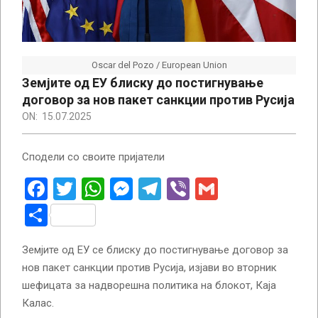
Oscar del Pozo / European Union
Земјите од ЕУ блиску до постигнување
договор за нов пакет санкции против Русија
ON:
15.07.2025
Сподели со своите пријатели
Facebook
Twitter
WhatsApp
Messenger
Telegram
Viber
Gmail
Share
Земјите од ЕУ се блиску до постигнување договор за
нов пакет санкции против Русија, изјави во вторник
шефицата за надворешна политика на блокот, Каја
Калас.