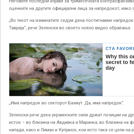
Неговите последни изјави за тримесечната контраофанзива
оценките на другите официјални лица за напредокот, иако ск
„Во текот на изминатите седум дена постигнавме напредок 
Таврија“, рече Зеленски во своето ноќно видео обраќање.
„Има напредок во секторот Бахмут. Да, има напредок“.
Зеленски рече дека украинските сили држат позиции на др
исток – во близина на Авдивка и Маринка, во близина на ф
напади, како и Лиман и Купјанск, кои исто така се цели на