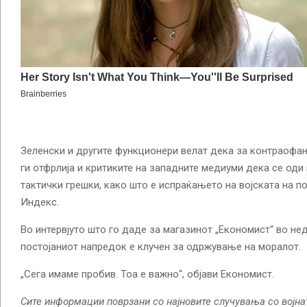
Зеленски и другите функционери велат дека за контраофан
ги отфрлија и критиките на западните медиуми дека се оди
тактички грешки, како што е испраќањето на војската на п
Индекс.
Во интервјуто што го даде за магазинот „Економист“ во не
постојаниот напредок е клучен за одржување на моралот.
„Сега имаме пробив. Тоа е важно“, објави Економист.
Сите информации поврзани со најновите случувања со војна