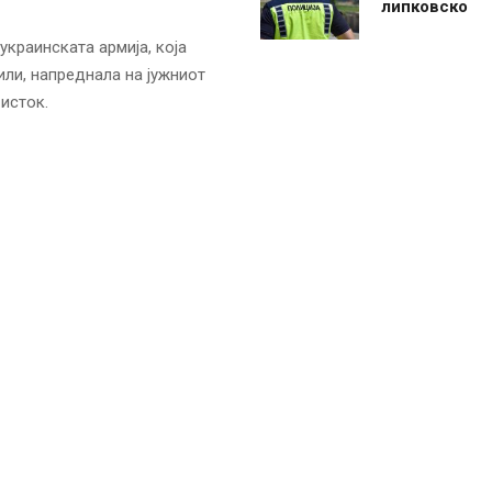
липковско
краинската армија, која
ли, напреднала на јужниот
исток.