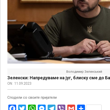
Володимир Зеленський
Зеленски: Напредуваме на југ, блиску сме до Б
ON:
11.09.2023
Сподели со своите пријатели
Facebook
Twitter
WhatsApp
Messenger
Telegram
Viber
Gmail
Share