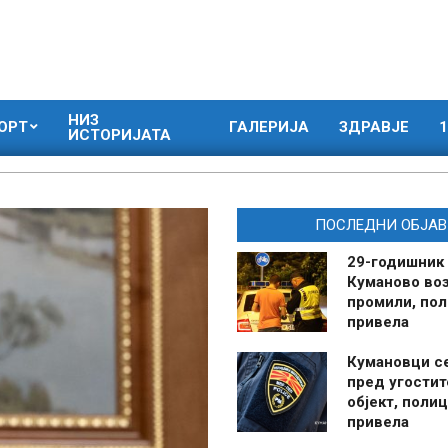
НИЗ
ОРТ
ГАЛЕРИЈА
ЗДРАВЈЕ
1
ИСТОРИЈАТА
ПОСЛЕДНИ ОБЈАВ
29-годишник
Куманово воз
промили, пол
привела
Кумановци с
пред угостит
објект, полиц
привела