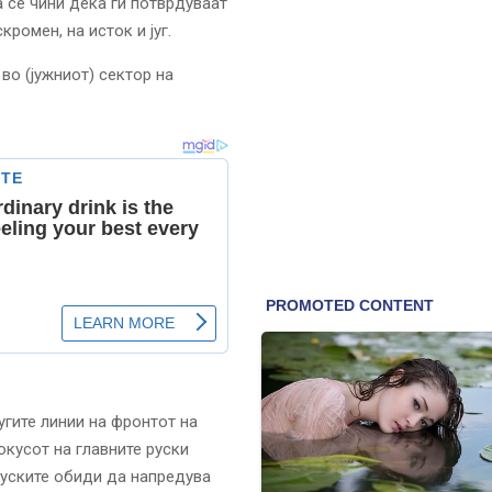
 се чини дека ги потврдуваат
ромен, на исток и југ.
во (јужниот) сектор на
угите линии на фронтот на
окусот на главните руски
 руските обиди да напредува