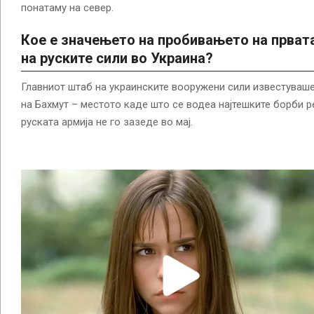
понатаму на север.
Кое е значењето на пробивањето на првата
на руските сили во Украина?
Главниот штаб на украинските вооружени сили известуваш
на Бахмут – местото каде што се водеа најтешките борби 
руската армија не го зазеде во мај.