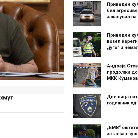
Приведен ку
бил агресиве
заканувал на
Приведен ку
возел нерег
„југо“ и нема
Андреја Стев
продолжи до
МКК Куманов
Две лица нат
ахмут
годишник од
„БМВ“ оштете
заталкан кур