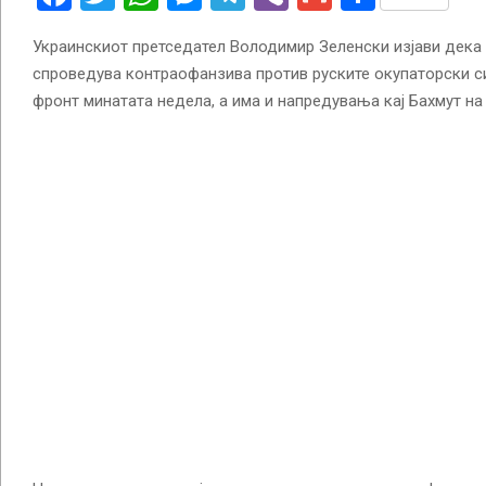
Украинскиот претседател Володимир Зеленски изјави дека у
спроведува контраофанзива против руските окупаторски си
фронт минатата недела, а има и напредувања кај Бахмут на 