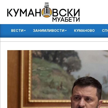
Skip
to
content
КУМАНОВСКИ
ВЕСТИ
ЗАНИМЛИВОСТИ
КУМАНОВО
СП
МУАБЕТИ
Primary
Navigation
Menu