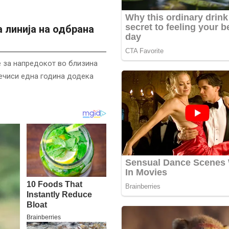
 линија на одбрана
е за напредокот во близина
речиси една година додека