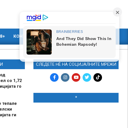
8+
КОНТАКТ
МАРКЕТИНГ
И
СЛЕДЕТЕ НЀ НА СОЦИЈАЛНИТЕ МРЕЖИ
 од
ел со 1,72
ицијата го
*
е тепале
елски
ијата ги