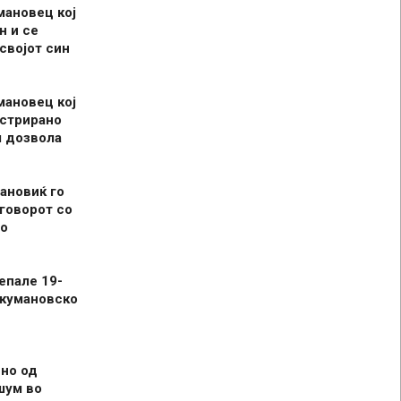
мановец кој
н и се
 својот син
мановец кој
истрирано
л дозвола
ановиќ го
говорот со
о
епале 19-
 кумановско
но од
шум во