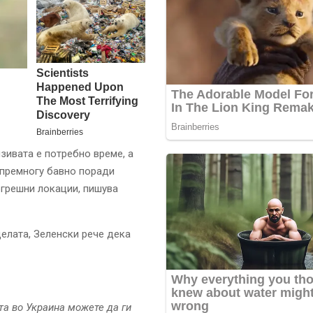
зивата е потребно време, а
 премногу бавно поради
огрешни локации, пишува
делата, Зеленски рече дека
та во Украина можете да ги