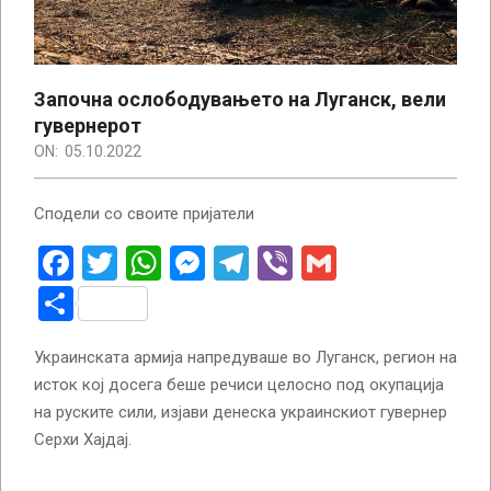
Започна ослободувањето на Луганск, вели
гувернерот
ON:
05.10.2022
Сподели со своите пријатели
Facebook
Twitter
WhatsApp
Messenger
Telegram
Viber
Gmail
Share
Украинската армија напредуваше во Луганск, регион на
исток кој досега беше речиси целосно под окупација
на руските сили, изјави денеска украинскиот гувернер
Серхи Хајдај.