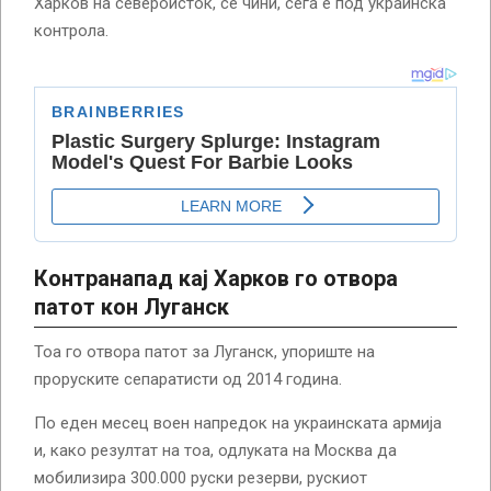
Харков на североисток, се чини, сега е под украинска
контрола.
Контранапад кај Харков го отвора
патот кон Луганск
Тоа го отвора патот за Луганск, упориште на
проруските сепаратисти од 2014 година.
По еден месец воен напредок на украинската армија
и, како резултат на тоа, одлуката на Москва да
мобилизира 300.000 руски резерви, рускиот