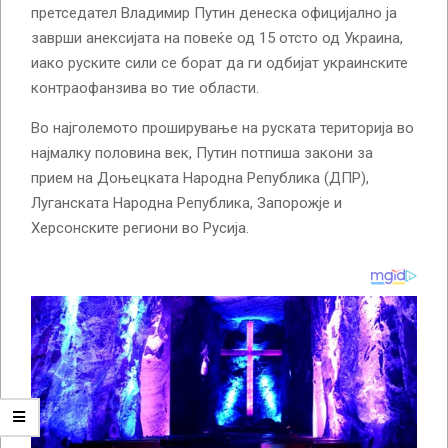
претседател Владимир Путин денеска официјално ја
заврши анексијата на повеќе од 15 отсто од Украина,
иако руските сили се борат да ги одбијат украинските
контраофанзива во тие области.
Во најголемото проширување на руската територија во
најмалку половина век, Путин потпиша закони за
прием на Доњецката Народна Република (ДПР),
Луганската Народна Република, Запорожје и
Херсонските региони во Русија.