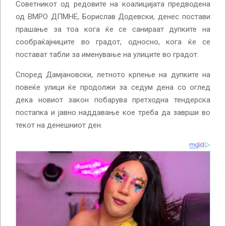
Советникот од редовите на коалицијата предводена
од ВМРО ДПМНЕ, Борислав Додевски, денес постави
прашање за тоа кога ќе се санираат дупките на
сообраќајниците во градот, односно, кога ќе се
постават табли за именување на улиците во градот.
Според Дамјановски, летното крпење на дупките на
повеќе улици ќе продолжи за седум дена со оглед
дека новиот закон побарува претходна тендерска
постапка и јавно наддавање кое треба да заврши во
текот на денешниот ден.