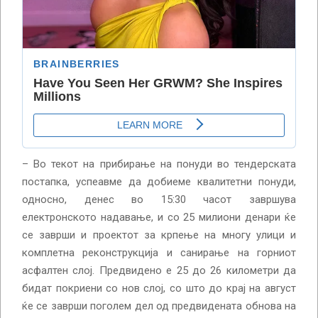
– Во текот на прибирање на понуди во тендерската
постапка, успеавме да добиеме квалитетни понуди,
односно, денес во 15:30 часот завршува
електронското надавање, и со 25 милиони денари ќе
се заврши и проектот за крпење на многу улици и
комплетна реконструкција и санирање на горниот
асфалтен слој. Предвидено е 25 до 26 километри да
бидат покриени со нов слој, со што до крај на август
ќе се заврши поголем дел од предвидената обнова на