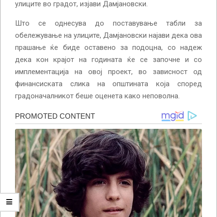
улиците во градот, изјави Дамјановски.
Што се однесува до поставување табли за
обележување на улиците, Дамјановски најави дека ова
прашање ќе биде оставено за подоцна, со надеж
дека кон крајот на годината ќе се започне и со
имплементација на овој проект, во зависност од
финансиската слика на општината која според
градоначалникот беше оценета како неповолна.