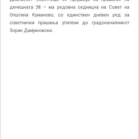
денешната 38 – ма редовна седницна на Совет на
Општина Куманово, со единствен дневен ред за
советнички прашања упатени до градоначалникот
Зоран Дамјановски.