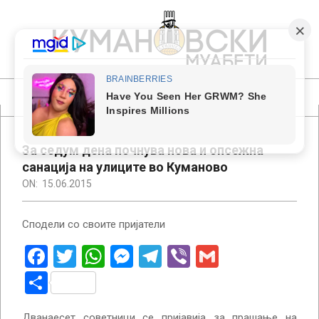
Skip
to
content
КУМАНОВСКИ
МУАБЕТИ
Primary
Navigation
Menu
За седум дена почнува нова и опсежна
санација на улиците во Куманово
ON:
15.06.2015
Сподели со своите пријатели
Facebook
Twitter
WhatsApp
Messenger
Telegram
Viber
Gmail
Share
Дванаесет советници се пријавија за прашање на