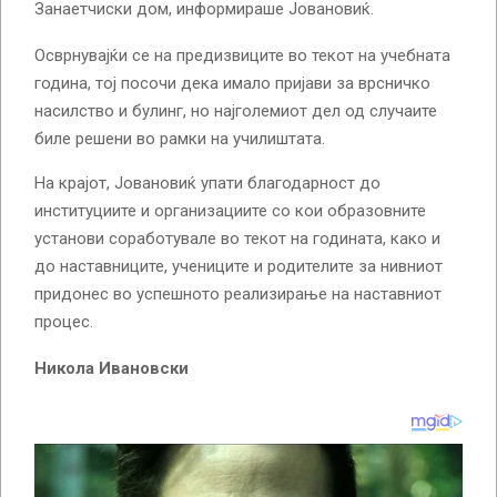
Занаетчиски дом, информираше Јовановиќ.
Осврнувајќи се на предизвиците во текот на учебната
година, тој посочи дека имало пријави за врсничко
насилство и булинг, но најголемиот дел од случаите
биле решени во рамки на училиштата.
На крајот, Јовановиќ упати благодарност до
институциите и организациите со кои образовните
установи соработувале во текот на годината, како и
до наставниците, учениците и родителите за нивниот
придонес во успешното реализирање на наставниот
процес.
Никола Ивановски