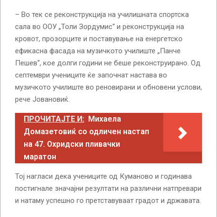
– Во тек се реконструкција на училишната спортска
сала во ООУ „Толи Зордумис“ и реконструкција на
кровот, прозорците и поставување на енергетско
ефикасна фасада на музичкото училиште „Панче
Пешев“, кое долги години не беше реконструирано. Од
септември учениците ќе започнат настава во
музичкото училиште во реновирани и обновени услови,
рече Јовановиќ.
ПРОЧИТАЈТЕ И:
Михаела
Домазетовиќ со одличен настап
на 47. Охридски пливачки
маратон
Тој нагласи дека учениците од Куманово и годинава
постигнале значајни резултати на различни натпревари
и натаму успешно го претставуваат градот и државата.