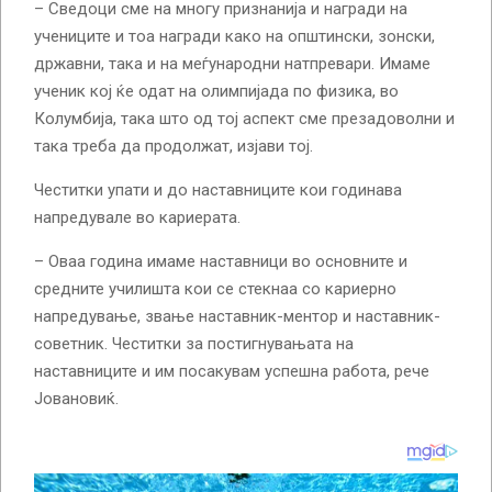
– Сведоци сме на многу признанија и награди на
учениците и тоа награди како на општински, зонски,
државни, така и на меѓународни натпревари. Имаме
ученик кој ќе одат на олимпијада по физика, во
Колумбија, така што од тој аспект сме презадоволни и
така треба да продолжат, изјави тој.
Честитки упати и до наставниците кои годинава
напредувале во кариерата.
– Оваа година имаме наставници во основните и
средните училишта кои се стекнаа со кариерно
напредување, звање наставник-ментор и наставник-
советник. Честитки за постигнувањата на
наставниците и им посакувам успешна работа, рече
Јовановиќ.