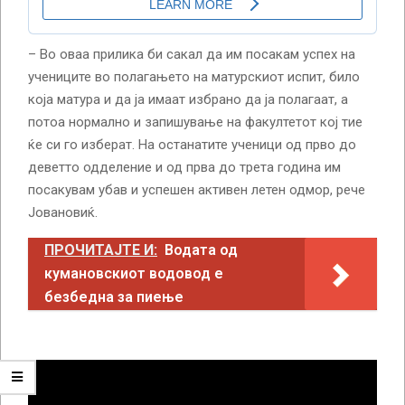
– Во оваа прилика би сакал да им посакам успех на
учениците во полагањето на матурскиот испит, било
која матура и да ја имаат избрано да ја полагаат, а
потоа нормално и запишување на факултетот кој тие
ќе си го изберат. На останатите ученици од прво до
деветто одделение и од прва до трета година им
посакувам убав и успешен активен летен одмор, рече
Јовановиќ.
ПРОЧИТАЈТЕ И:
Водата од
кумановскиот водовод е
безбедна за пиење