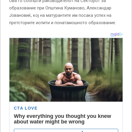
Ова го соопшти раководителот на Секторот за
образование при Општина Куманово, Александар
Јовановиќ, кој на матурантите им посака успех на
претстојните испити и понатамошното образование.