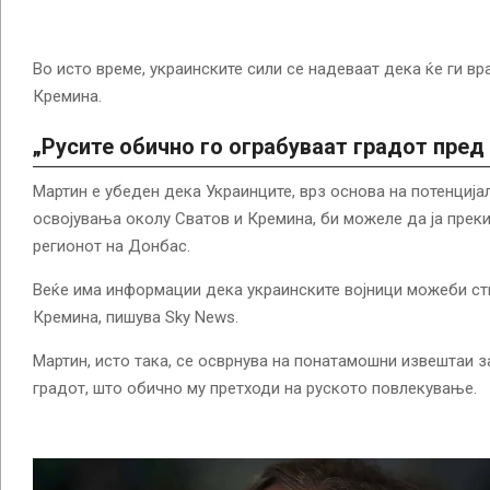
Во исто време, украинските сили се надеваат дека ќе ги вр
Кремина.
„Русите обично го ограбуваат градот пред
Мартин е убеден дека Украинците, врз основа на потенција
освојувања околу Сватов и Кремина, би можеле да ја преки
регионот на Донбас.
Веќе има информации дека украинските војници можеби ст
Кремина, пишува Sky News.
Мартин, исто така, се осврнува на понатамошни извештаи з
градот, што обично му претходи на руското повлекување.