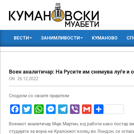
Skip
to
content
КУМАНОВСКИ
ВЕСТИ
ЗАНИМЛИВОСТИ
КУМАНОВО
СП
МУАБЕТИ
Primary
Navigation
Menu
Воен аналитичар: На Русите им снемува луѓе и 
ON:
26.12.2022
Сподели со своите пријатели
Facebook
Twitter
WhatsApp
Messenger
Telegram
Viber
Gmail
Share
Воениот аналитичар Мајк Мартин, кој работи како постар в
студијата за војна на Кралскиот колеџ во Лондон, се оглас