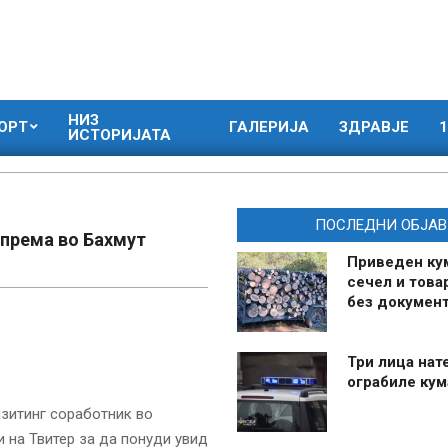
НИЗ
ОРТ
ГАЛЕРИЈА
ЗДРАВЈЕ
1
ИСТОРИЈАТА
ПОСЛЕДНИ ОБЈАВ
опрема во Бахмут
Приведен ку
сечел и това
без документ
Три лица нат
ограбиле ку
изитинг соработник во
и на Твитер за да понуди увид