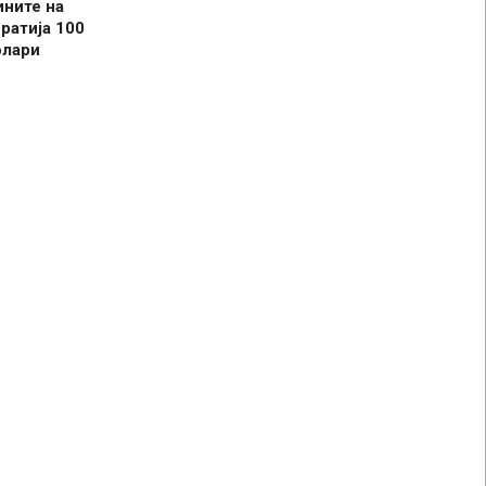
ините на
ратија 100
олари