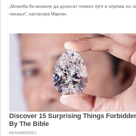
„Можеби би можеле да донесат повеќе луѓе и опрема, но за
чекање“, нагласува Мартин.