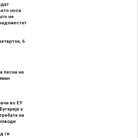
идат
њето носи
што не
 надоместат
четврток, 6
а песна на
иман
шачи во ЕУ
Бугарија е
требата на
оизводи
д ги