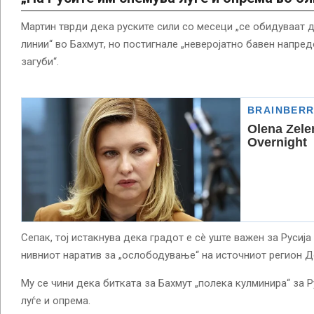
Мартин тврди дека руските сили со месеци „се обидуваат д
линии“ во Бахмут, но постигнале „неверојатно бавен напре
загуби“.
Сепак, тој истакнува дека градот е сè уште важен за Русија
нивниот наратив за „ослободување“ на источниот регион Д
Му се чини дека битката за Бахмут „полека кулминира“ за Р
луѓе и опрема.