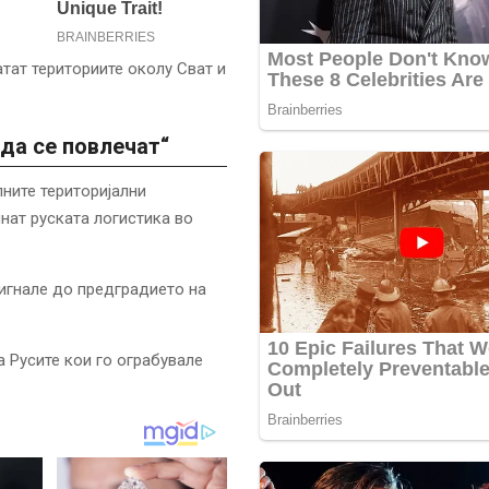
атат териториите околу Сват и
 да се повлечат“
лните територијални
нат руската логистика во
игнале до предградието на
а Русите кои го ограбувале