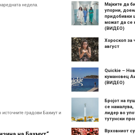
Мајките да б
наредната недела.
упорни, дое
придобивки 
можат да се
(ВИДЕО)
Хороскоп за 
август
Quickie – Нов
кумановец А
(ВИДЕО)
Бројот на пу
се намалува, 
 источните градови Бахмут и
лидер во упо
тутунски пр
Врховниот су
изина на Бахмут“