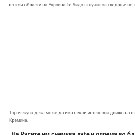
во кои области на Украина ќе бидат клучни за гледање во 
Тој очекува дека може да има некои интересни движења во
Кремина.
„На Русите им снемува луѓе и опрема во бл