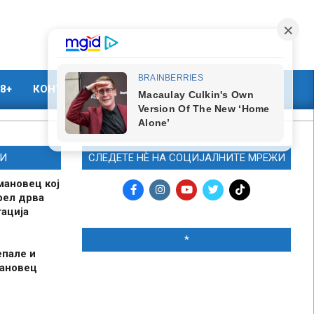
8+
КОНТАКТ
МАРКЕТИНГ
И
СЛЕДЕТЕ НЀ НА СОЦИЈАЛНИТЕ МРЕЖИ
мановец кој
рел дрва
ација
*
епале и
мановец