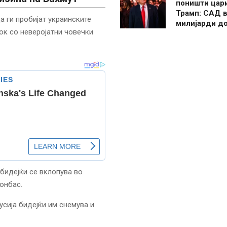
поништи цар
Трамп: САД в
а ги пробијат украинските
милијарди д
док со неверојатни човечки
 бидејќи се вклопува во
онбас.
усија бидејќи им снемува и