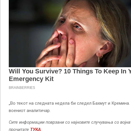
„Во текот на следната недела би следел Бахмут и Кремина.
воениот аналитичар.
Сите информации поврзани со најновите случувања со војна
прочитате
ТУКА
.