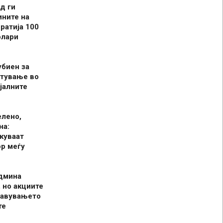
д ги
ините на
ратија 100
олари
убиен за
итување во
јалните
елено,
на:
куваат
р меѓу
админа
 но акциите
јавувањето
те