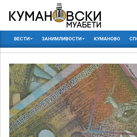
Skip
to
content
КУМАНОВСКИ
ВЕСТИ
ЗАНИМЛИВОСТИ
КУМАНОВО
СП
МУАБЕТИ
Primary
Navigation
Menu