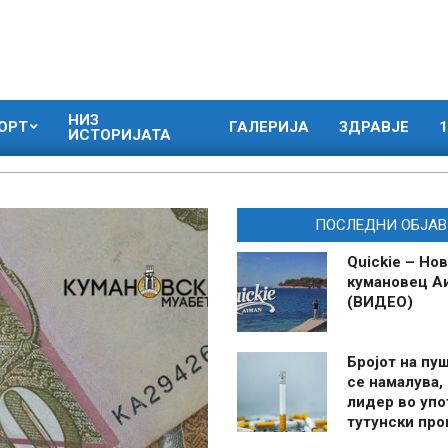
НИЗ
ОРТ
ГАЛЕРИЈА
ЗДРАВЈЕ
1
ИСТОРИЈАТА
ПОСЛЕДНИ ОБЈАВ
Quickie – Нов
кумановец А
(ВИДЕО)
Бројот на пу
се намалува, 
лидер во упо
тутунски пр