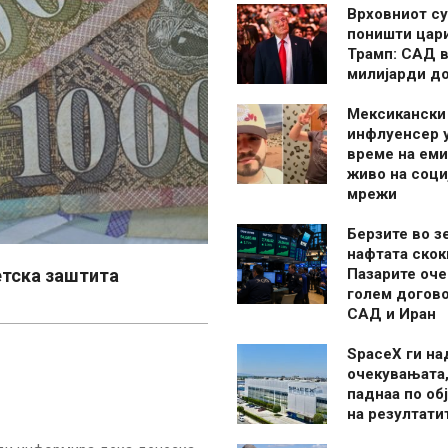
Врховниот су
поништи цар
Трамп: САД в
милијарди д
Мексикански
инфлуенсер 
време на ем
живо на соци
мрежи
Берзите во з
нафтата скок
детска заштита
Пазарите оче
голем догово
САД и Иран
SpaceX ги н
очекувањата,
паднаа по об
на резултати