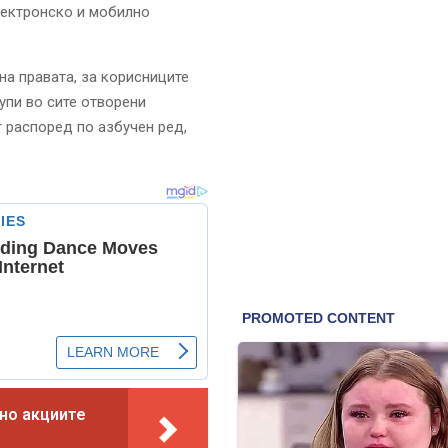
лектронско и мобилно
на правата, за корисниците
рупи во сите отворени
т распоред по азбучен ред,
но акциите