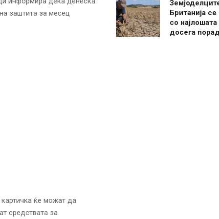
ади информира дека денеска
Земјоделцит
Британија се
лна заштита за месец
со најлошата
досега пора
 картичка ќе можат да
тат средствата за