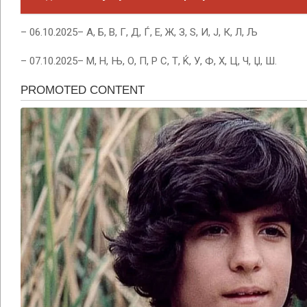
– 06.10.2025– А, Б, В, Г, Д, Ѓ, Е, Ж, З, Ѕ, И, Ј, К, Л, Љ
– 07.10.2025– М, Н, Њ, О, П, Р С, Т, Ќ, У, Ф, Х, Ц, Ч, Џ, Ш.