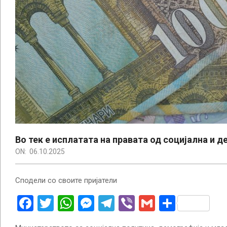
Во тек е исплатата на правата од социјална и 
ON:
06.10.2025
Сподели со своите пријатели
Facebook
Twitter
WhatsApp
Messenger
Telegram
Viber
Gmail
Share