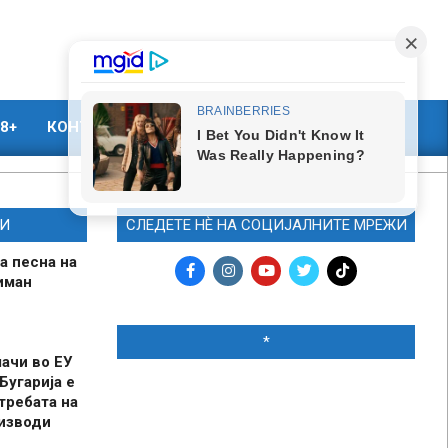
8+
КОНТАКТ
МАРКЕТИНГ
И
СЛЕДЕТЕ НЀ НА СОЦИЈАЛНИТЕ МРЕЖИ
а песна на
иман
*
шачи во ЕУ
Бугарија е
требата на
оизводи