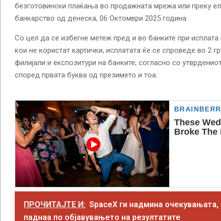
безготовински плаќања во продажната мрежа или преку е
банкарство од денеска, 06 Октомври 2025 година.
Со цел да се избегне метеж пред и во банките при исплата 
кои не користат картички, исплатата ќе се спроведе во 2 г
филијали и експозитури на банките, согласно со утврденио
според првата буква од презимето и тоа:
ПРОЧИТАЈТЕ И:
SpaceX ги надмина очекувањата, 
паднаа по објавувањето на резултатите