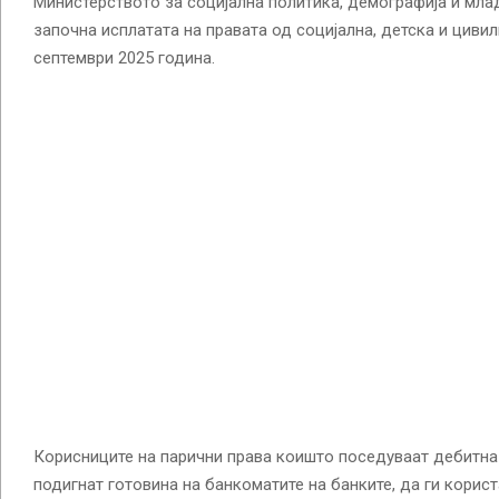
Министерството за социјална политика, демографија и мл
започна исплатата на правата од социјална, детска и циви
септември 2025 година.
Корисниците на парични права коишто поседуваат дебитна
подигнат готовина на банкоматите на банките, да ги корис