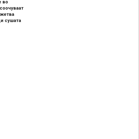
е во
 соочуваат
 жетва
ди сушата