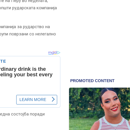
те на Перу во неделата,
општи рударската компанија
омпанија за рударство на
рупи поврзани со нелегално
редна состојба поради