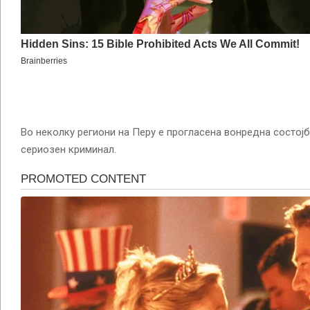
Во неколку региони на Перу е прогласена вонредна состој
сериозен криминал.