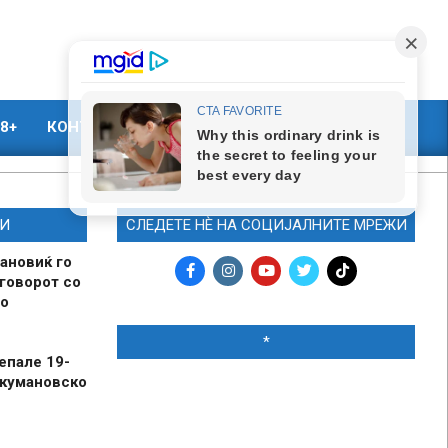
8+
КОНТАКТ
МАРКЕТИНГ
И
СЛЕДЕТЕ НЀ НА СОЦИЈАЛНИТЕ МРЕЖИ
ановиќ го
говорот со
о
*
епале 19-
 кумановско