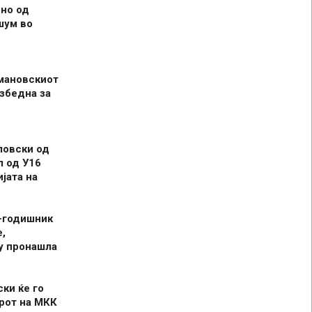
но од
шум во
мановскиот
збедна за
ловски од
л од У16
јата на
-годишник
,
у пронашла
ски ќе го
рот на МКК