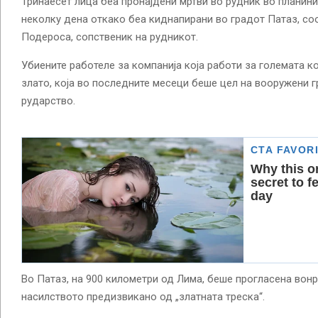
Тринаесет лица беа пронајдени мртви во рудник во планини
неколку дена откако беа киднапирани во градот Патаз, со
Подероса, сопственик на рудникот.
Убиените работеле за компанија која работи за големата к
злато, која во последните месеци беше цел на вооружени г
рударство.
Во Патаз, на 900 километри од Лима, беше прогласена вон
насилството предизвикано од „златната треска“.