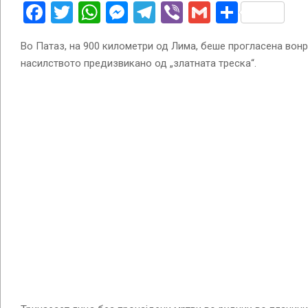
Facebook
Twitter
WhatsApp
Messenger
Telegram
Viber
Gmail
Share
Во Патаз, на 900 километри од Лима, беше прогласена вон
насилството предизвикано од „златната треска“.