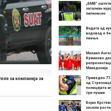
„БМВ“ оштете
заталкан кур
липковско
Водата од ку
водовод е бе
пиење
Михаил Анге
Куманово де
репрезентаци
Македонија
Приведен 77
теле за компанија за
од Стрезовце
полицијата м
три пушки
Бојан Крстев
засили росте