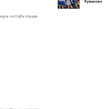
Куманово
редна состојба поради