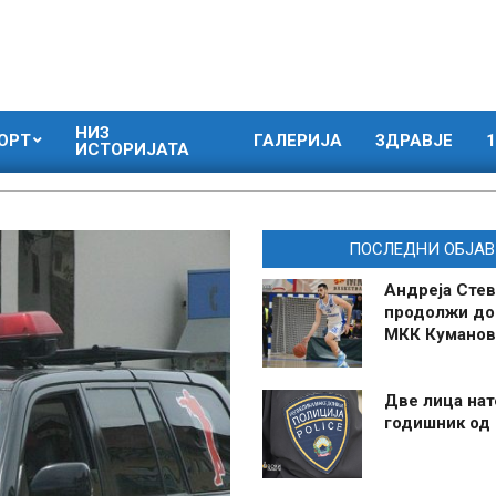
НИЗ
ОРТ
ГАЛЕРИЈА
ЗДРАВЈЕ
1
ИСТОРИЈАТА
ПОСЛЕДНИ ОБЈАВ
Андреја Стев
продолжи до
МКК Куманов
Две лица нат
годишник од