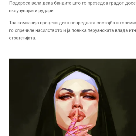
Подероса вели дека бандите што го презедоа градот досег
вклучувајќи и рудари.
Таа компанија процени дека вонредната состојба и големи
го спречиле насилството и ја повика перуанската влада итн
стратегијата.