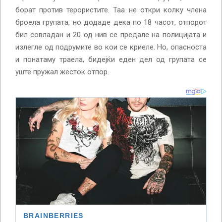
борат против терористите. Таа не откри колку члена
броела групата, но додаде дека по 18 часот, отпорот
бил совладан и 20 од нив се предале на полицијата и
излегле од подрумите во кои се криеле. Но, опасноста
и понатаму траела, бидејќи еден дел од групата се
уште пружал жесток отпор.