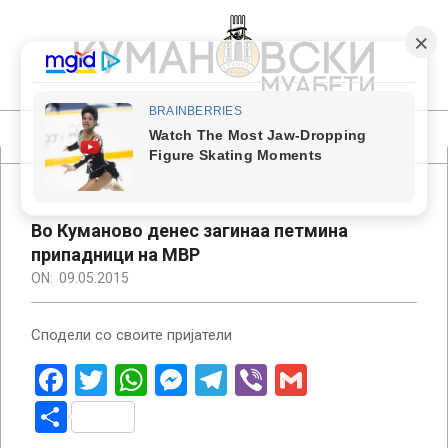
Skip
to
content
КУМАНОВСКИ
МУАБЕТИ
Primary
Navigation
Menu
Во Куманово денес загинаа петмина
припадници на МВР
ON:
09.05.2015
Сподели со своите пријатели
Facebook
Twitter
WhatsApp
Messenger
Telegram
Viber
Gmail
Share