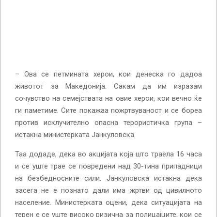
– Ова се петмината херои, кои денеска го дадоа
животот за Македонија. Сакам да им изразам
сочувство на семејствата на овие херои, кои вечно ќе
ги паметиме. Сите покажаа пожртвуваност и се бореа
против исклучително опасна терористичка група –
истакна министерката Јанкуловска.
Таа додаде, дека во акцијата која што траела 16 часа
и се уште трае се повредени над 30-тина припадници
на безбедносните сили. Јанкуловска истакна дека
засега не е познато дали има жртви од цивилното
население. Министерката оцени, дека ситуацијата на
терен е се уште високо ризична за полицајците, кои се