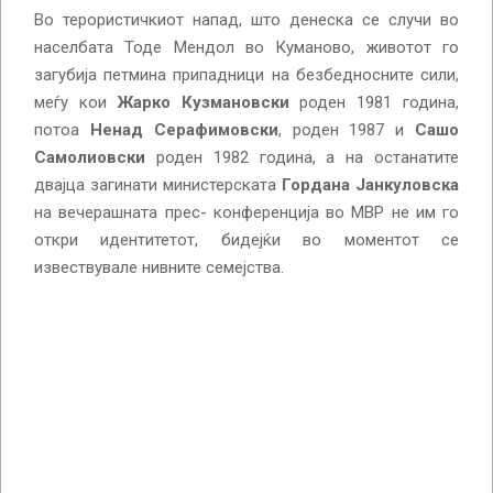
Во терористичкиот напад, што денеска се случи во
населбата Тоде Мендол во Куманово, животот го
загубија петмина припадници на безбедносните сили,
меѓу кои
Жарко Кузмановски
роден 1981 година,
потоа
Ненад Серафимовски
, роден 1987 и
Сашо
Самолиовски
роден 1982 година, а на останатите
двајца загинати министерската
Гордана Јанкуловска
на вечерашната прес- конференција во МВР не им го
откри идентитетот, бидејќи во моментот се
извествувале нивните семејства.