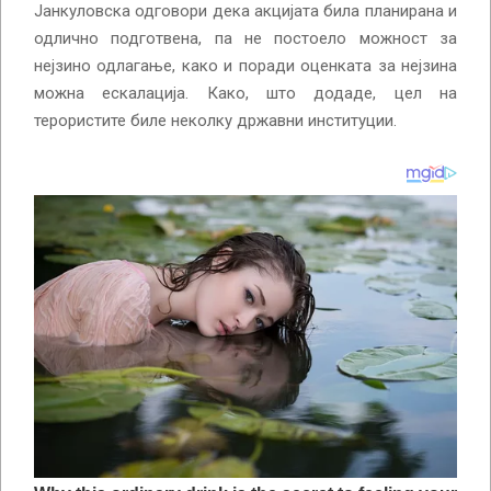
Јанкуловска одговори дека акцијата била планирана и
одлично подготвена, па не постоело можност за
нејзино одлагање, како и поради оценката за нејзина
можна ескалација. Како, што додаде, цел на
терористите биле неколку државни институции.