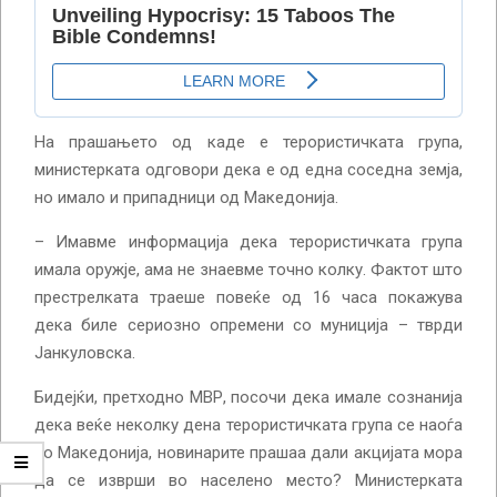
На прашањето од каде е терористичката група,
министерката одговори дека е од една соседна земја,
но имало и припадници од Македонија.
– Имавме информација дека терористичката група
имала оружје, ама не знаевме точно колку. Фактот што
престрелката траеше повеќе од 16 часа покажува
дека биле сериозно опремени со муниција – тврди
Јанкуловска.
Бидејќи, претходно МВР, посочи дека имале сознанија
дека веќе неколку дена терористичката група се наоѓа
во Македонија, новинарите прашаа дали акцијата мора
да се изврши во населено место? Министерката