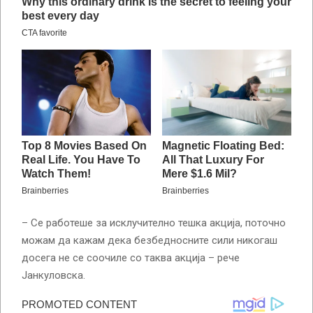
– Се работеше за исклучително тешка акција, поточно
можам да кажам дека безбедносните сили никогаш
досега не се соочиле со таква акција – рече
Јанкуловска.