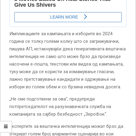
Импликациите за кампањата и изборите во 2024
година се толку големи колку што се загрижувачки,
пишува АП, истакнувајќи дека генеративната вештачка
интелигенција не само што може брзо да произведе
насочени е-пошта, текстови или видеа од кампањата,
туку може да се користи за измамување гласачи,
лажно претставување кандидати и одржување на
избори во голем обем и со брзина невидена досега.
„Не сме подготвени за ова“, предупреди
потпретседателот на разузнавачката служба на
компанијата за сајбер безбедност „ЗероФок“.
Експертите за вештачка интелигенција можат брзо да
откријат голем број алармантни сценарија во кои