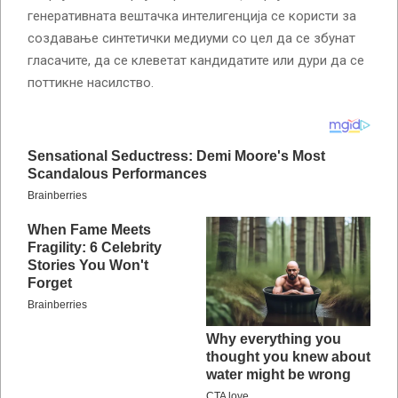
генеративната вештачка интелигенција се користи за
создавање синтетички медиуми со цел да се збунат
гласачите, да се клеветат кандидатите или дури да се
поттикне насилство.