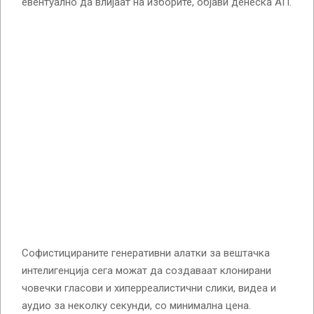
евентуално да влијаат на изборите, објави денеска АП.
Софистицираните генеративни алатки за вештачка
интелигенција сега можат да создаваат клонирани
човечки гласови и хиперреалистични слики, видеа и
аудио за неколку секунди, со минимална цена.