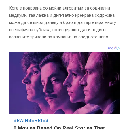
Кога е поврзана со моќни алгоритми за социјални
медиуми, таа лажна и дигитално креирана содржина
може да се шири далеку и брзо и да таргетира многу
специфична публика, потенцијално да ги подигне
валканите трикови за кампањи на следното ниво.