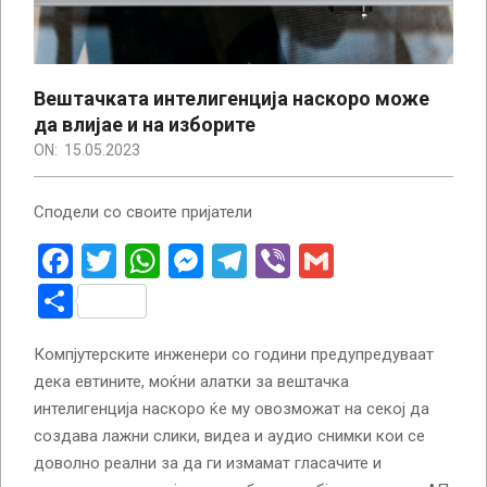
Вештачката интелигенција наскоро може
да влијае и на изборите
ON:
15.05.2023
Сподели со своите пријатели
Facebook
Twitter
WhatsApp
Messenger
Telegram
Viber
Gmail
Share
Компјутерските инженери со години предупредуваат
дека евтините, моќни алатки за вештачка
интелигенција наскоро ќе му овозможат на секој да
создава лажни слики, видеа и аудио снимки кои се
доволно реални за да ги измамат гласачите и