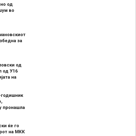
но од
шум во
мановскиот
збедна за
ловски од
л од У16
јата на
-годишник
,
у пронашла
ски ќе го
рот на МКК