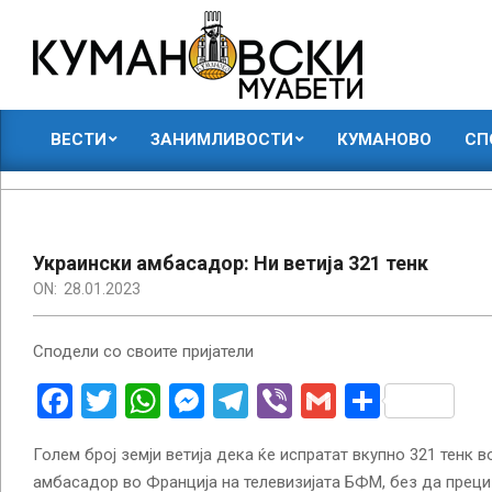
Skip
to
content
КУМАНОВСКИ
ВЕСТИ
ЗАНИМЛИВОСТИ
КУМАНОВО
СП
МУАБЕТИ
Primary
Navigation
Menu
Украински амбасадор: Ни ветија 321 тенк
ON:
28.01.2023
Сподели со своите пријатели
Facebook
Twitter
WhatsApp
Messenger
Telegram
Viber
Gmail
Share
Голем број земји ветија дека ќе испратат вкупно 321 тенк в
амбасадор во Франција на телевизијата БФМ, без да прециз