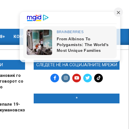
8+
КОНТАКТ
МАРКЕТИНГ
И
СЛЕДЕТЕ НЀ НА СОЦИЈАЛНИТЕ МРЕЖИ
ановиќ го
говорот со
о
*
епале 19-
 кумановско