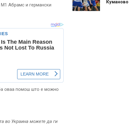
Куманово
и М1 Абрамс и германски
реба оваа помош што е можно
та во Украина можете да ги