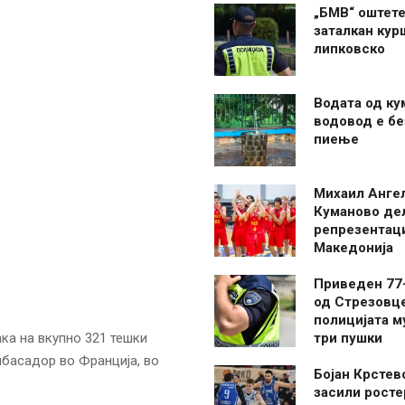
„БМВ“ оштете
заталкан кур
липковско
Водата од ку
водовод е бе
пиење
Михаил Анге
Куманово де
репрезентаци
Македонија
Приведен 77
од Стрезовце
полицијата м
ака на вкупно 321 тешки
три пушки
мбасадор во Франција, во
Бојан Крстев
засили росте