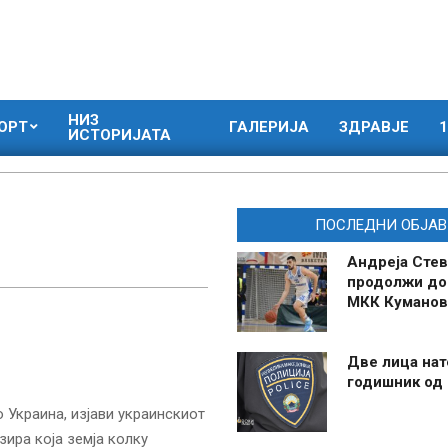
НИЗ
ОРТ
ГАЛЕРИЈА
ЗДРАВЈЕ
1
ИСТОРИЈАТА
ПОСЛЕДНИ ОБЈАВ
Андреја Стев
продолжи до
МКК Куманов
Две лица нат
годишник од
о Украина, изјави украинскиот
ира која земја колку