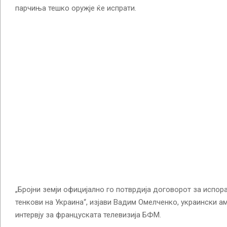
парчиња тешко оружје ќе испрати.
„Бројни земји официјално го потврдија договорот за испор
тенкови на Украина“, изјави Вадим Омелченко, украински а
интервју за француската телевизија БФМ.