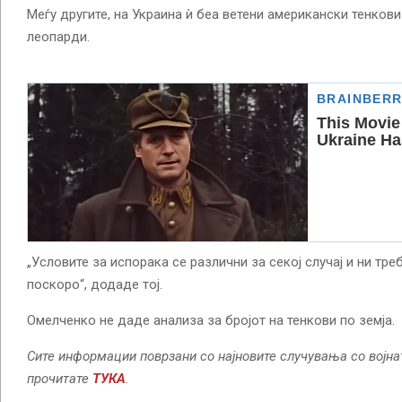
Меѓу другите, на Украина ѝ беа ветени американски тенков
леопарди.
„Условите за испорака се различни за секој случај и ни т
поскоро“, додаде тој.
Омелченко не даде анализа за бројот на тенкови по земја.
Сите информации поврзани со најновите случувања со војна
прочитате
ТУКА
.