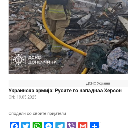
ДСНС України
Украинска армија: Русите го нападнаа Херсон
ON:
19.05.2025
Сподели со своите пријатели
Facebook
Twitter
WhatsApp
Messenger
Telegram
Viber
Gmail
Share