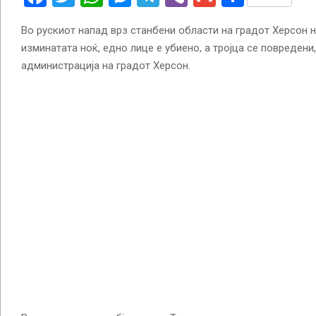
Во рускиот напад врз станбени области на градот Херсон на
изминатата ноќ, едно лице е убиено, а тројца се повредени
администрација на градот Херсон.