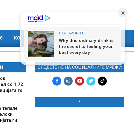
8+
КОНТАКТ
МАРКЕТИНГ
И
СЛЕДЕТЕ НЀ НА СОЦИЈАЛНИТЕ МРЕЖИ
 од
ел со 1,72
ицијата го
*
е тепале
елски
ијата ги