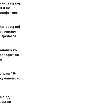
мановец кој
н и се
 својот син
мановец кој
истрирано
л дозвола
ановиќ го
говорот со
о
епале 19-
 кумановско
но од
шум во