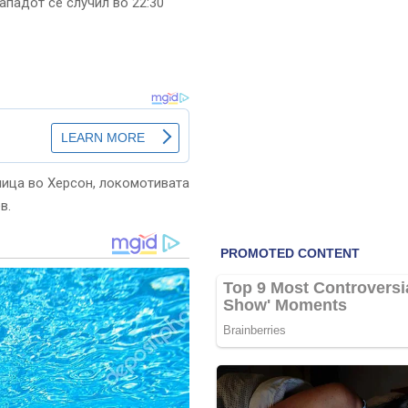
ападот се случил во 22:30
ница во Херсон, локомотивата
в.