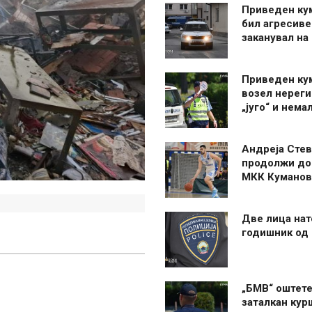
Приведен ку
бил агресиве
заканувал на
Приведен ку
возел нерег
„југо“ и нема
Андреја Стев
продолжи до
МКК Куманов
Две лица нат
годишник од
„БМВ“ оштете
заталкан кур