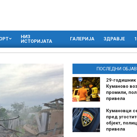
НИЗ
ОРТ
ГАЛЕРИЈА
ЗДРАВЈЕ
1
ИСТОРИЈАТА
ПОСЛЕДНИ ОБЈАВ
29-годишник
Куманово воз
промили, пол
привела
Кумановци с
пред угостит
објект, полиц
привела