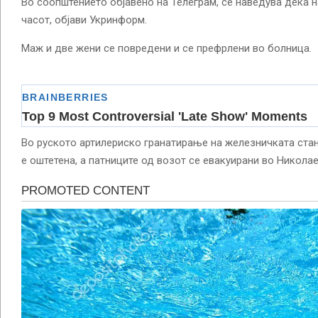
Во соопштението објавено на Телеграм, се наведува дека н
часот, објави Укринформ.
Маж и две жени се повредени и се префрлени во болница.
Во руското артилериско гранатирање на железничката ста
е оштетена, а патниците од возот се евакуирани во Николае