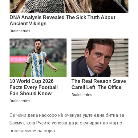
Се чини дека наскоро нè очекува уште една битка за
Бахмут, која Русите успеаја да ја окупираат во мај по
повеќемесечна војна.