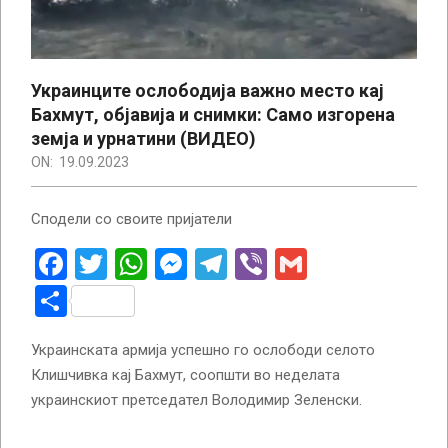
Украинците ослободија важно место кај
Бахмут, објавија и снимки: Само изгорена
земја и урнатини (ВИДЕО)
ON:
19.09.2023
Сподели со своите пријатели
Facebook
Twitter
WhatsApp
Messenger
Telegram
Viber
Gmail
Share
Украинската армија успешно го ослободи селото
Клишчивка кај Бахмут, соопшти во неделата
украинскиот претседател Володимир Зеленски.