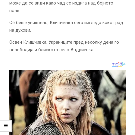
може да се види како чад се издига над бојното
поле…
Сè беше уништено, Клишчивка сега изгледа како град
на духови.
Освен Клишчивка, Украинците пред неколку дена го
ослободија и блиското село Андриевка.