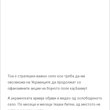
Тоа е стратешки важно село кое треба да им
овозможи на Украинците да продолжат со
офанзивните акции на бојното поле кај Бахмут.
А украинската армија објави и видео од ослободеното
село. По месеци и месеци тешки битки, од местото не