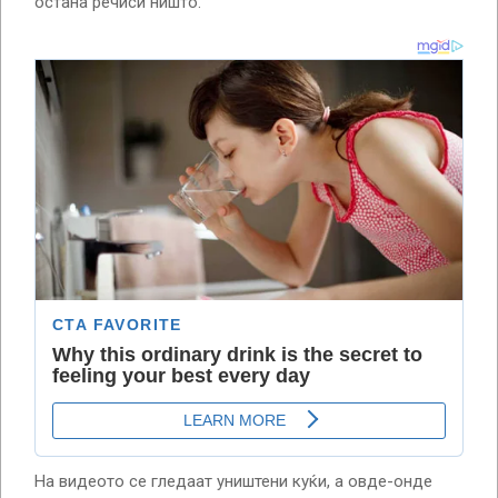
остана речиси ништо.
На видеото се гледаат уништени куќи, а овде-онде