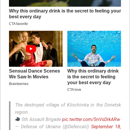
The destroyed village of Klischiivka in the Donetsk
region.
5th Assault Brigade
pic.twitter.com/5nVsDrkARw
— Defense of Ukraine (@DefenceU)
September 18,