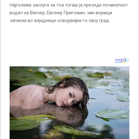
Најголема заслуга за тоа тогаш ја презеде починатиот
водач на Вагнер, Евгениј Пригожин, чии војници
загинаа во илјадници освојувајќи го овој град…