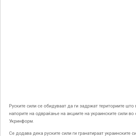
Руските сили се обидуваат да ги задржат териториите што 
напорите на одвраќање на акциите на украинските сили во
Укринформ.
Се додава дека руските сили ги гранатираат украинските с