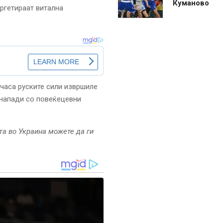
Куманово
ргетираат витална
часа руските сили извршиле
 напади со повеќецевни
та во Украина можете да ги