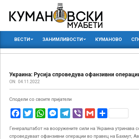
Skip
to
content
КУМАНОВСКИ
ВЕСТИ
ЗАНИМЛИВОСТИ
КУМАНОВО
СП
МУАБЕТИ
Primary
Navigation
Menu
Украина: Русија спроведува офанзивни операции
ON:
04.11.2022
Сподели со своите пријатели
Facebook
Twitter
WhatsApp
Messenger
Telegram
Viber
Gmail
Share
Генералштабот на вооружените сили на Украина утринава с
спроведуваат офанзивни операции во правец на Бахмут, Ав