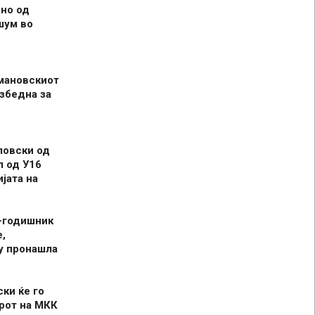
но од
шум во
мановскиот
збедна за
ловски од
л од У16
јата на
-годишник
,
у пронашла
ски ќе го
рот на МКК