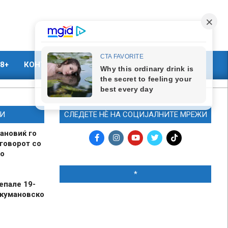
8+
КОНТАКТ
МАРКЕТИНГ
И
СЛЕДЕТЕ НЀ НА СОЦИЈАЛНИТЕ МРЕЖИ
ановиќ го
говорот со
о
*
епале 19-
 кумановско