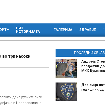
НИЗ
ОРТ
ГАЛЕРИЈА
ЗДРАВЈЕ
1
ИСТОРИЈАТА
ПОСЛЕДНИ ОБЈАВ
 во три насоки
Андреја Стев
продолжи до
МКК Куманов
Две лица нат
годишник од
оопшти дека руските сили
дијивка и Новопавливска.