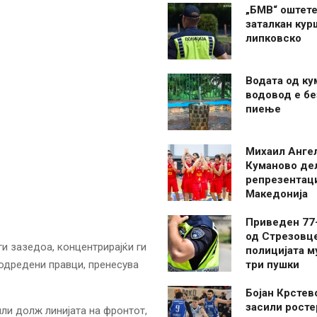
„БМВ“ оштете
заталкан кур
липковско
Водата од ку
водовод е бе
пиење
Михаил Анге
Куманово де
репрезентаци
Македонија
Приведен 77
од Стрезовце
ги зазедоа, концентрирајќи ги
полицијата м
 одредени правци, пренесува
три пушки
Бојан Крстев
засили росте
или долж линијата на фронтот,