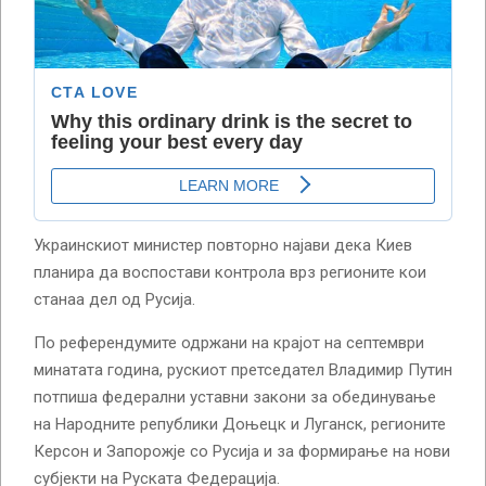
Украинскиот министер повторно најави дека Киев
планира да воспостави контрола врз регионите кои
станаа дел од Русија.
По референдумите одржани на крајот на септември
минатата година, рускиот претседател Владимир Путин
потпиша федерални уставни закони за обединување
на Народните републики Доњецк и Луганск, регионите
Керсон и Запорожје со Русија и за формирање на нови
субјекти на Руската Федерација.