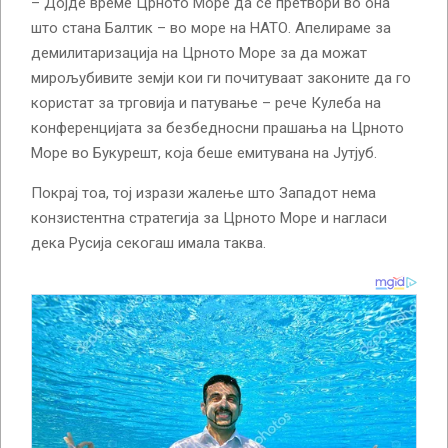
– Дојде време Црното Море да се претвори во она
што стана Балтик – во море на НАТО. Апелираме за
демилитаризација на Црното Море за да можат
мирољубивите земји кои ги почитуваат законите да го
користат за трговија и патување – рече Кулеба на
конференцијата за безбедносни прашања на Црното
Море во Букурешт, која беше емитувана на Јутјуб.
Покрај тоа, тој изрази жалење што Западот нема
конзистентна стратегија за Црното Море и нагласи
дека Русија секогаш имала таква.