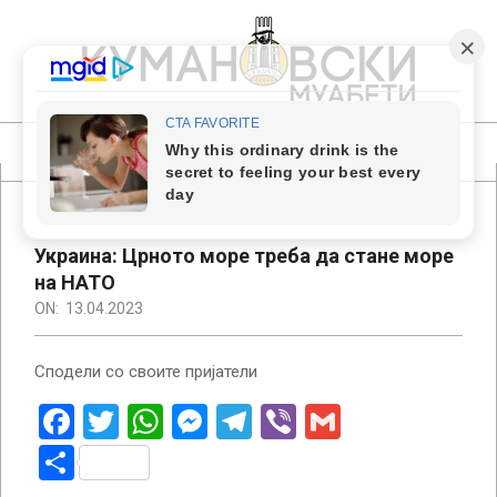
Skip
to
content
КУМАНОВСКИ
МУАБЕТИ
Primary
Navigation
Menu
Украина: Црното море треба да стане море
на НАТО
ON:
13.04.2023
Сподели со своите пријатели
Facebook
Twitter
WhatsApp
Messenger
Telegram
Viber
Gmail
Share