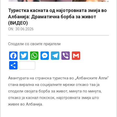
Туристка касната од најотровната змија во
Албанија: Драматична борба за живот
(ВИДЕО)
ON:
30.06.2026
Сподели со своите пријатели
Facebook
Twitter
WhatsApp
Messenger
Telegram
Viber
Gmail
Share
Авантурата на странска туристка во „Албанските Алпи“
стана вирална на социјалните мрежи откако таа ја
сподели својата борба за живот, минута по минута,
откако ја каснал покскок, најотровната змија што
живее во Албанија.