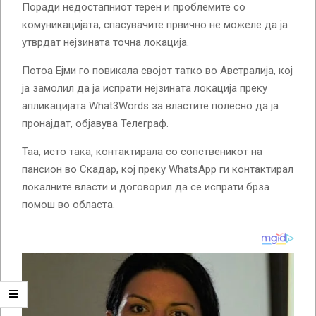
Поради недостапниот терен и проблемите со
комуникацијата, спасувачите првично не можеле да ја
утврдат нејзината точна локација.
Потоа Ејми го повикала својот татко во Австралија, кој
ја замолил да ја испрати нејзината локација преку
апликацијата What3Words за властите полесно да ја
пронајдат, објавува Телеграф.
Таа, исто така, контактирала со сопственикот на
пансион во Скадар, кој преку WhatsApp ги контактирал
локалните власти и договорил да се испрати брза
помош во областа.