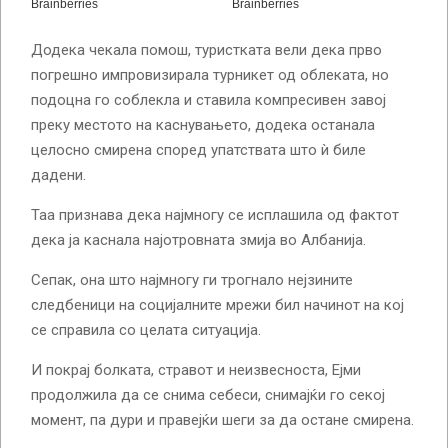
Додека чекала помош, туристката вели дека прво
погрешно импровизирала турникет од облеката, но
подоцна го соблекла и ставила компресивен завој
преку местото на каснувањето, додека останала
целосно смирена според упатствата што ѝ биле
дадени.
Таа признава дека најмногу се исплашила од фактот
дека ја каснала најотровната змија во Албанија.
Сепак, она што најмногу ги трогнало нејзините
следбеници на социјалните мрежи бил начинот на кој
се справила со целата ситуација.
И покрај болката, стравот и неизвесноста, Ејми
продолжила да се снима себеси, снимајќи го секој
момент, па дури и правејќи шеги за да остане смирена.