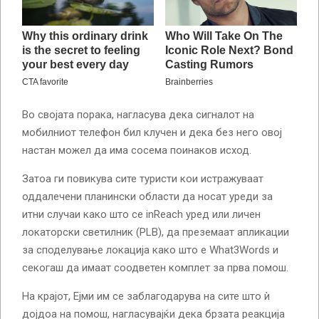
Во својата порака, нагласува дека сигналот на
мобилниот телефон бил клучен и дека без него овој
настан можел да има сосема поинаков исход.
Затоа ги повикува сите туристи кои истражуваат
оддалечени планински области да носат уреди за
итни случаи како што се inReach уред или личен
локаторски светилник (PLB), да преземаат апликации
за споделување локација како што е What3Words и
секогаш да имаат соодветен комплет за прва помош.
На крајот, Ејми им се заблагодарува на сите што ѝ
дојдоа на помош, нагласувајќи дека брзата реакција