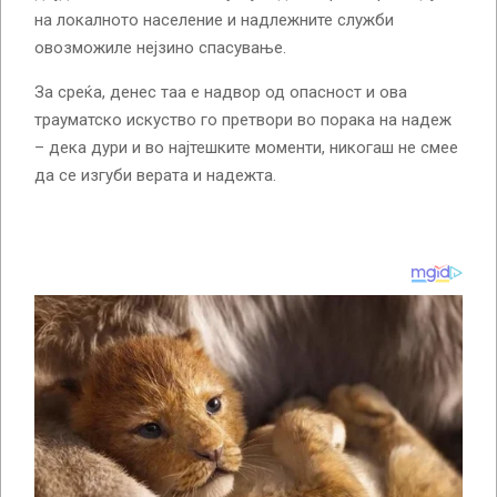
на локалното население и надлежните служби
овозможиле нејзино спасување.
За среќа, денес таа е надвор од опасност и ова
трауматско искуство го претвори во порака на надеж
– дека дури и во најтешките моменти, никогаш не смее
да се изгуби верата и надежта.