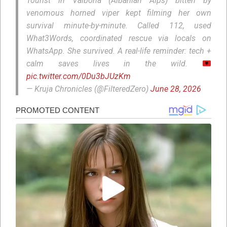
Tourist in Valbona (Albanian Alps) bitten by
venomous horned viper kept filming her own
survival minute-by-minute. Called 112, used
What3Words, coordinated rescue via locals on
WhatsApp. She survived. A real-life reminder: tech +
calm saves lives in the wild.
pic.twitter.com/0Du3bJUzKm
— Kruja Chronicles (@FilteredZero)
June 28, 2026