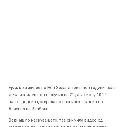
Ејми, која живее во Нов Зеланд три и пол години, вели
дека инцидентот се случил на 21 јуни околу 10:19
часот додека џогирала по планинска патека во
близина на Валбона.
Веднаш по каснувањето, таа снимила видео од