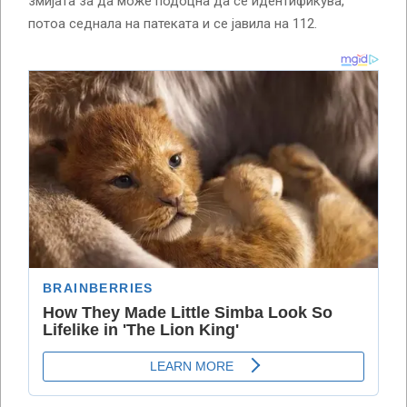
змијата за да може подоцна да се идентификува,
потоа седнала на патеката и се јавила на 112.