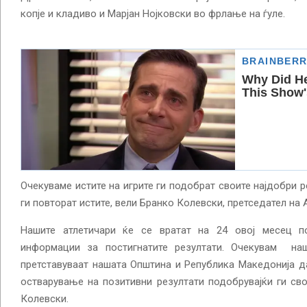
копје и кладиво и Марјан Нојковски во фрлање на ѓуле.
Очекуваме истите на игрите ги подобрат своите најдобри р
ги повторат истите, вели Бранко Колевски, претседател на
Нашите атлетичари ќе се вратат на 24 овој месец 
информации за постигнатите резултати. Очекувам наш
претставуваат нашата Општина и Република Македонија да
остварување на позитивни резултати подобрувајќи ги сво
Колевски.