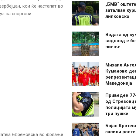
„БМВ“ оштете
ербејџан, кои ќе настапат во
заталкан кур
уз на спортови.
липковско
Водата од ку
водовод е бе
пиење
Михаил Анге
Куманово де
репрезентаци
Македонија
Приведен 77
од Стрезовце
полицијата м
три пушки
Бојан Крстев
засили росте
 Матеја Ефремовска во фрлање