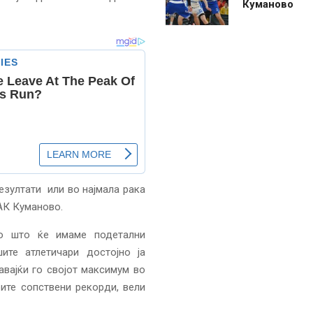
Куманово
езултати или во најмала рака
 АК Куманово.
по што ќе имаме подетални
ите атлетичари достојно ја
вајќи го својот максимум во
ите сопствени рекорди, вели