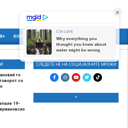
8+
КОНТАКТ
МАРКЕТИНГ
И
СЛЕДЕТЕ НЀ НА СОЦИЈАЛНИТЕ МРЕЖИ
ановиќ го
говорот со
о
*
епале 19-
 кумановско