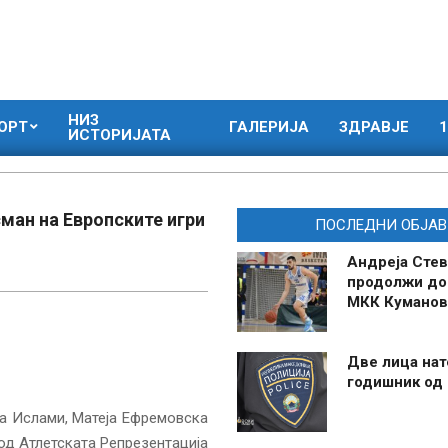
НИЗ
ОРТ
ГАЛЕРИЈА
ЗДРАВЈЕ
1
ИСТОРИЈАТА
сман на Европските игри
ПОСЛЕДНИ ОБЈАВ
Андреја Стев
продолжи до
МКК Куманов
Две лица нат
годишник од
та Ислами, Матеја Ефремовска
од Атлетската Репрезентација