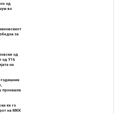
но од
шум во
мановскиот
збедна за
ловски од
л од У16
јата на
-годишник
,
у пронашла
ски ќе го
рот на МКК