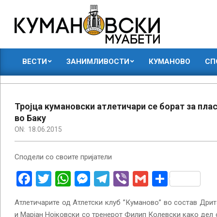
Skip
to
content
КУМАНОВСКИ
ВЕСТИ
ЗАНИМЛИВОСТИ
КУМАНОВО
СП
МУАБЕТИ
Primary
Navigation
Menu
Тројца кумановски атлетичари се борат за пла
во Баку
ON:
18.06.2015
Сподели со своите пријатели
Facebook
Twitter
WhatsApp
Messenger
Telegram
Viber
Gmail
Share
Атлетичарите од Атлетски клуб ”Куманово” во состав Дри
и Марјан Нојковски со тренерот Филип Колевски како дел 