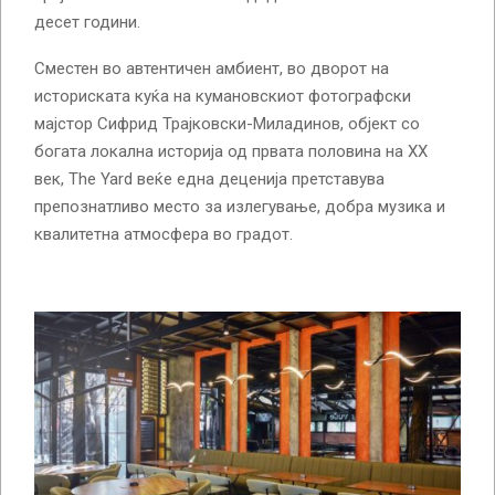
десет години.
Сместен во автентичен амбиент, во дворот на
историската куќа на кумановскиот фотографски
мајстор Сифрид Трајковски-Миладинов, објект со
богата локална историја од првата половина на XX
век, The Yard веќе една деценија претставува
препознатливо место за излегување, добра музика и
квалитетна атмосфера во градот.