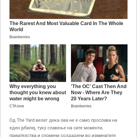
Од The Yard велат дека ова не е само прослава на
еден јубилеј, туку славење на сите моменти,
пријателства и спомени создадени во изминатите