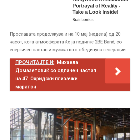
Прославата продолжува и на 10 мај (недела) од 20
часот, кога атмосферата ќе ја подигне 2BE Band, со
енергичен настап и музика што обединува генерации.
ПРОЧИТАЈТЕ И:
Михаела
Домазетовиќ со одличен настап
на 47. Охридски пливачки
маратон