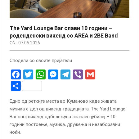
The Yard Lounge Bar слави 10 години –
роденденски викенд со AREA и 2BE Band
ON:
07.05.2026
Сподели со своите пријатели
Facebook
Twitter
WhatsApp
Messenger
Telegram
Viber
Gmail
Share
Едно од ретките места во Куманово каде живата
музика е дел од викенд традицијата, The Yard Lounge
Bar овој викенд одбележува значаен јубилеј – 10
години постоење, музика, дружења и незаборавни
ноќи.