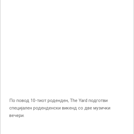
По повод 10-тиот роденден, The Yard подготви
специјален роденденски викенд со две музички
вечери.