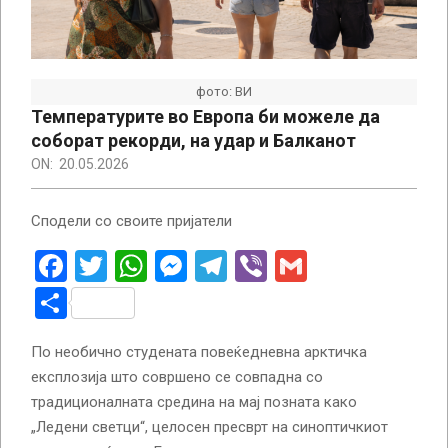
фото: ВИ
Температурите во Европа би можеле да
соборат рекорди, на удар и Балканот
ON:
20.05.2026
Сподели со своите пријатели
Facebook
Twitter
WhatsApp
Messenger
Telegram
Viber
Gmail
Share
По необично студената повеќедневна арктичка
експлозија што совршено се совпадна со
традиционалната средина на мај позната како
„Ледени светци“, целосен пресврт на синоптичкиот