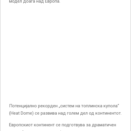
модел доаѓа над Европа.
Потенцијално рекорден „систем на топлинска купола“
(Heat Dome) се развива над голем дел од континентот.
Европскиот континент се подготвува за драматичен