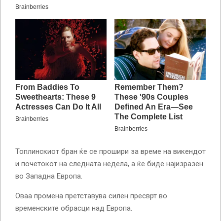
Топлинскиот бран ќе се прошири за време на викендот
и почетокот на следната недела, а ќе биде најизразен
во Западна Европа.
Оваа промена претставува силен пресврт во
временските обрасци над Европа.