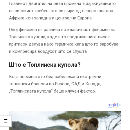
Главниот двигател на оваа промена е зајакнувањето
на високиот гребен што се шири од северозападна
Африка кон западна и централна Европа.
Овој феномен се развива во класичниот феномен на
Топлинска купола, каде што продолжениот висок
притисок делува како термичка капа што го заробува
и компресира воздухот што се спушта.
Што е Топлинска купола?
Кога во минатото беа забележани екстремни
топлински бранови во Европа, САД и Канада,
„Топлинската купола“ беше клучен фактор.