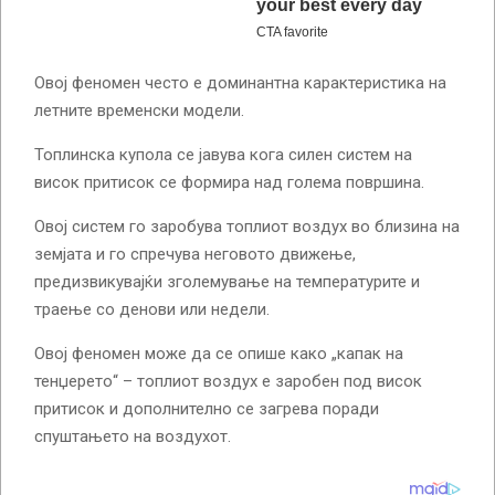
Овој феномен често е доминантна карактеристика на
летните временски модели.
Топлинска купола се јавува кога силен систем на
висок притисок се формира над голема површина.
Овој систем го заробува топлиот воздух во близина на
земјата и го спречува неговото движење,
предизвикувајќи зголемување на температурите и
траење со денови или недели.
Овој феномен може да се опише како „капак на
тенџерето“ – топлиот воздух е заробен под висок
притисок и дополнително се загрева поради
спуштањето на воздухот.