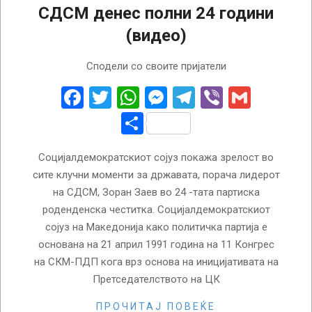
СДСМ денес полни 24 години
(видео)
2015-
Сподели со своите пријатели
04-
21
Facebook
Twitter
WhatsApp
Messenger
Telegram
Viber
Gmail
Share
Социјалдемократскиот сојуз покажа зрелост во
сите клучни моменти за државата, порача лидерот
на СДСМ, Зоран Заев во 24 -тата партиска
роденденска честитка. Социјалдемократскиот
сојуз на Македонија како политичка партија е
основана на 21 април 1991 година на 11 Конгрес
на СКМ-ПДП кога врз основа на иницијативата на
Претседателството на ЦК
ПРОЧИТАЈ ПОВЕЌЕ