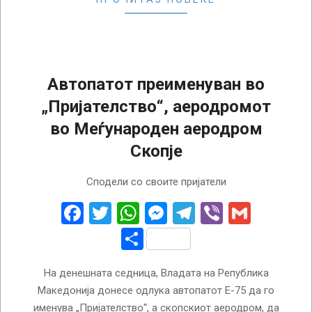
Автопатот преименуван во
„Пријателство“, аеродромот
во Меѓународен аеродром
Скопје
2018-
Сподели со своите пријатели
02-
06
Facebook
Twitter
WhatsApp
Messenger
Telegram
Viber
Gmail
Share
На денешната седница, Владата на Република
Македонија донесе одлука автопатот Е-75 да го
именува „Пријателство“, а скопскиот аеродром, да