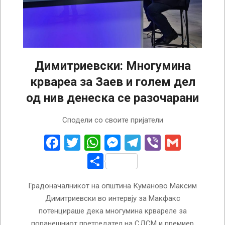
Димитриевски: Многумина
крвареа за Заев и голем дел
од нив денеска се разочарани
2023-
Сподели со своите пријатели
03-
08
Facebook
Twitter
WhatsApp
Messenger
Telegram
Viber
Gmail
Share
Градоначалникот на општина Куманово Максим
Димитриевски во интервју за Макфакс
потенцираше дека многумина крвареле за
поранешниот претседател на СДСМ и премиер