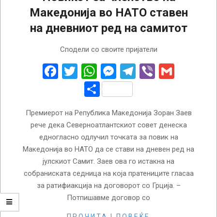
Македонија во НАТО ставен
на дневниот ред на самитот
2018-
Сподели со своите пријатели
06-
20
Facebook
Twitter
WhatsApp
Messenger
Telegram
Viber
Gmail
Share
Премиерот на Република Македонија Зоран Заев
рече дека Северноатлантскиот совет денеска
едногласно одлучил точката за повик на
Македонија во НАТО да се стави на дневен ред на
јулскиот Самит. Заев ова го истакна на
собраниската седница на која пратениците гласаа
за ратифиакција на договорот со Грција. –
Потпишавме договор со
ПРОЧИТАЈ ПОВЕЌЕ