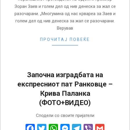
Зоран Заев и голем дел од нив денеска за жал се
разочарани. „Многумина од нас крвареа за Заев и
голем дел од нив денеска за жал се разочарани.
Верував
ПРОЧИТАЈ ПОВЕЌЕ
Започна изградбата на
експресниот пат Ранковце –
Крива Паланка
(ФОТО+ВИДЕО)
2018-
Сподели со своите пријатели
06-
23
Facebook
Twitter
WhatsApp
Messenger
Telegram
Viber
Gmail