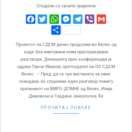
2015-
Сподели со своите пријатели
04-
23
Facebook
Twitter
WhatsApp
Messenger
Telegram
Viber
Gmail
Share
Проектот на СДСМ денес продолжи во Велес од
каде беа емитувани нови прислушкувани
разговори. Денешната прес конференција ја
одржа Панче Иванов, претседател на ОО СДСМ
Велес. – Пред да се чуе вистината за овие
скандали, ќе слушнеме еден разговор помеѓу
пратеникот на ВМРО-ДПМНЕ од Велес, Илија
Димовски и Гордана Јанкулоска. Ќе
ПРОЧИТАЈ ПОВЕЌЕ