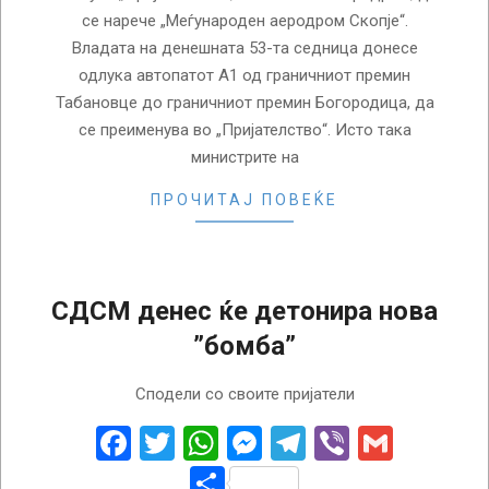
се нарече „Меѓународен аеродром Скопје“.
Владата на денешната 53-та седница донесе
одлука автопатот А1 од граничниот премин
Табановце до граничниот премин Богородица, да
се преименува во „Пријателство“. Исто така
министрите на
ПРОЧИТАЈ ПОВЕЌЕ
СДСМ денес ќе детонира нова
”бомба”
2015-
Сподели со своите пријатели
04-
28
Facebook
Twitter
WhatsApp
Messenger
Telegram
Viber
Gmail
Share