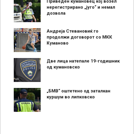
Приведен кумановец кој возел
нерегистрирано „југо“ и немал
дозвола
Андреја Стевановиќ го
продолжи договорот со МКК
Куманово
Две лица натепале 19-годишник
од кумановско
„БМВ“ оштетено од заталкан
куршум во липковско