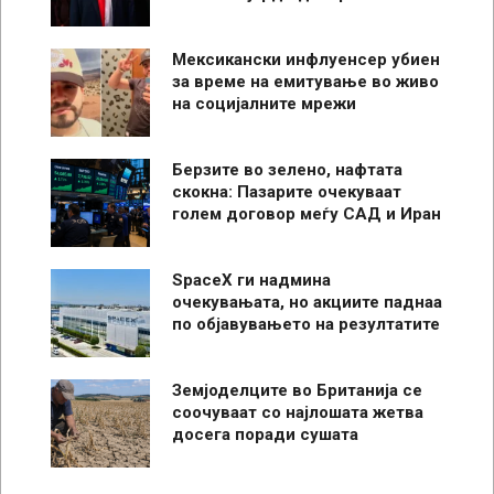
Мексикански инфлуенсер убиен
за време на емитување во живо
на социјалните мрежи
Берзите во зелено, нафтата
скокна: Пазарите очекуваат
голем договор меѓу САД и Иран
SpaceX ги надмина
очекувањата, но акциите паднаа
по објавувањето на резултатите
Земјоделците во Британија се
соочуваат со најлошата жетва
досега поради сушата