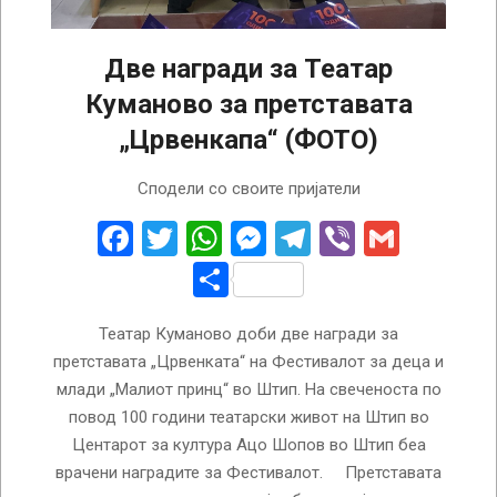
Две награди за Театар
Куманово за претставата
„Црвенкапа“ (ФОТО)
2023-
Сподели со своите пријатели
12-
21
Facebook
Twitter
WhatsApp
Messenger
Telegram
Viber
Gmail
Share
Театар Куманово доби две награди за
претставата „Црвенката“ на Фестивалот за деца и
млади „Малиот принц“ во Штип. На свеченоста по
повод 100 години театарски живот на Штип во
Центарот за култура Ацо Шопов во Штип беа
врачени наградите за Фестивалот. Претставата