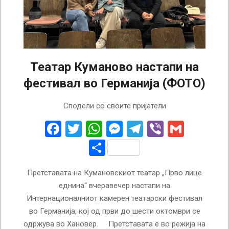
Театар Куманово настапи на
фестивал во Германија (ФОТО)
2024-
Сподели со своите пријатели
10-
04
Facebook
Twitter
WhatsApp
Messenger
Telegram
Viber
Gmail
Share
Претставата на Кумановскиот театар „Прво лице
еднина“ вчеравечер настапи на
Интернационалниот камерен театарски фестивал
во Германија, кој од први до шести октомври се
одржува во Хановер. Претставата е во режија на