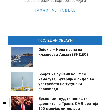
освои награди за најдобра режија и
ПРОЧИТАЈ ПОВЕЌЕ
ПОСЛЕДНИ ОБЈАВИ
Quickie – Нова песна на
кумановец Аиман (ВИДЕО)
Бројот на пушачи во ЕУ се
намалува, Бугарија е лидер во
употребата на тутунски
производи
Врховниот суд ги поништи
царините на Трамп: САД вратија
100 милијарди долари