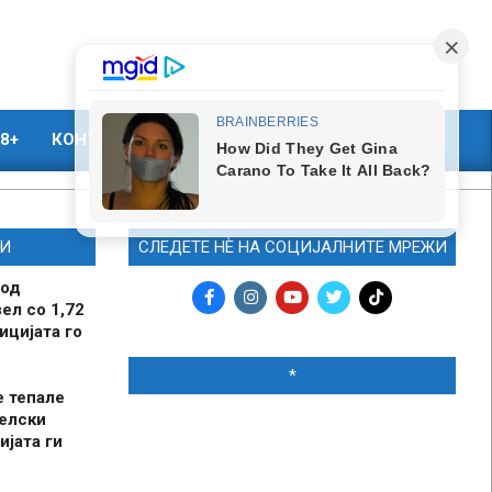
8+
КОНТАКТ
МАРКЕТИНГ
И
СЛЕДЕТЕ НЀ НА СОЦИЈАЛНИТЕ МРЕЖИ
 од
ел со 1,72
ицијата го
*
е тепале
елски
ијата ги