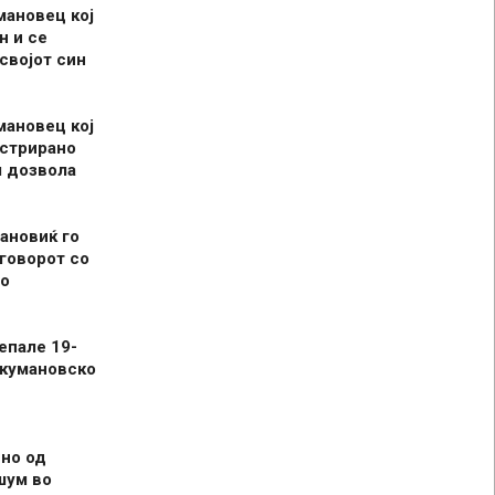
мановец кој
н и се
 својот син
мановец кој
истрирано
л дозвола
ановиќ го
говорот со
о
епале 19-
 кумановско
но од
шум во