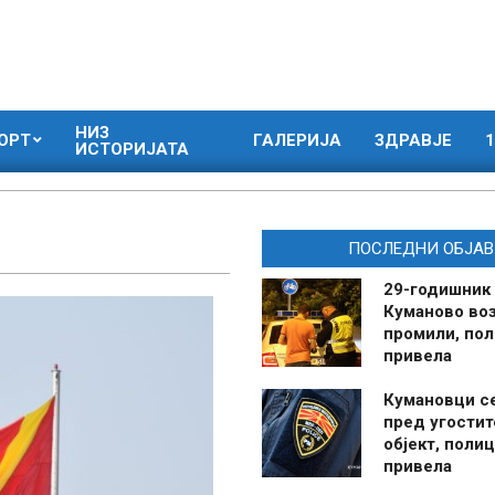
НИЗ
ОРТ
ГАЛЕРИЈА
ЗДРАВЈЕ
1
ИСТОРИЈАТА
ПОСЛЕДНИ ОБЈАВ
29-годишник
Куманово воз
промили, пол
привела
Кумановци с
пред угостит
објект, полиц
привела