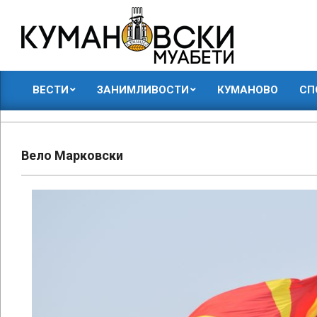
Skip
to
content
КУМАНОВСКИ
ВЕСТИ
ЗАНИМЛИВОСТИ
КУМАНОВО
СП
МУАБЕТИ
Primary
Navigation
Menu
Вело Марковски