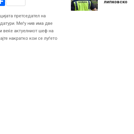
r
am
r
mail
Share
липковско
цијата претседател на
датури. Меѓу нив има две
 и веќе актуелниот шеф на
јте накратко кои се луѓето