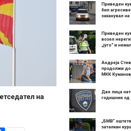
Приведен ку
бил агресиве
заканувал на
Приведен ку
возел нерег
„југо“ и нема
Андреја Стев
продолжи до
МКК Куманов
Две лица нат
ретседател на
годишник од
„БМВ“ оштете
заталкан кур