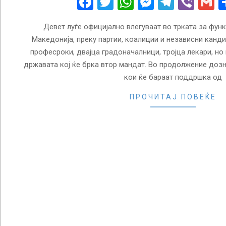
Facebook
Twitter
WhatsApp
Messenge
Telegr
Vibe
G
Девет луѓе официјално влегуваат во трката за функ
Македонија, преку партии, коалиции и независни канди
професроки, двајца градоначалници, тројца лекари, но
државата кој ќе брка втор мандат. Во продолжение дозна
кои ќе бараат поддршка од
ПРОЧИТАЈ ПОВЕЌЕ