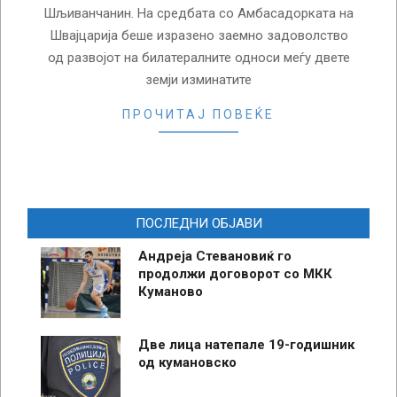
Шљиванчанин. На средбата со Амбасадорката на
Швајцарија беше изразено заемно задоволство
од развојот на билатералните односи меѓу двете
земји изминатите
ПРОЧИТАЈ ПОВЕЌЕ
ПОСЛЕДНИ ОБЈАВИ
Андреја Стевановиќ го
продолжи договорот со МКК
Куманово
Две лица натепале 19-годишник
од кумановско