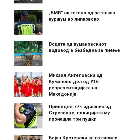
„БМВ“ оштетено од заталкан
куршум во липковско
Водата од кумановскиот
водовод е безбедна за пиење
Михаил Ангеловски од
Куманово дел од У16
репрезентацијата на
Македонија
Приведен 77-годишник од
Стрезовце, полицијата му
пронашла три пушки
Бојан Крстевски ќе го засили