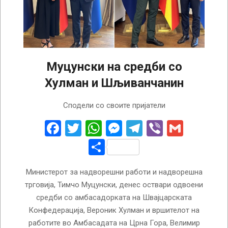
Муцунски на средби со
Хулман и Шљиванчанин
2024-
Сподели со своите пријатели
07-
18
Facebook
Twitter
WhatsApp
Messenger
Telegram
Viber
Gmail
Share
Министерот за надворешни работи и надворешна
трговија, Тимчо Муцунски, денес оствари одвоени
средби со амбасадорката на Швајцарската
Конфедерација, Вероник Хулман и вршителот на
работите во Амбасадата на Црна Гора, Велимир