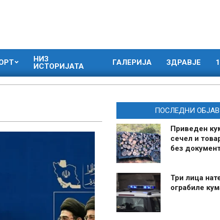
НИЗ
ОРТ
ГАЛЕРИЈА
ЗДРАВЈЕ
1
ИСТОРИЈАТА
ПОСЛЕДНИ ОБЈАВ
Приведен ку
сечел и това
без документ
Три лица нат
ограбиле ку