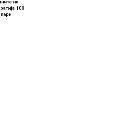
ините на
ратија 100
олари