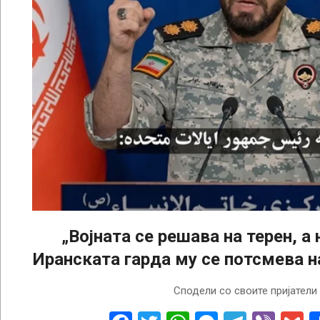
„Војната се решава на терен, а 
Иранската гарда му се потсмева 
2026-
Сподели со своите пријатели
03-
17