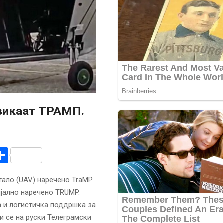
 викаат ТРАМП.
r
am
r
mail
Share
тало (UAV) наречено TraMP
цијално наречено TRUMP.
а и логистичка поддршка за
ќи се на руски Телеграмски