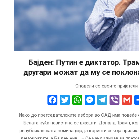
Бајден: Путин е диктатор. Тра
другари можат да му се поклона
2023-
Сподели со своите пријатели
09-
19
Facebook
Twitter
WhatsApp
Messenge
Telegr
Vibe
G
Иако до претседателските избори во САД има повеќе о
Белата куќа навистина се вжешти. Доналд Трамп, кој
републиканската номинација, ја користи секоја прилика
демократите, а Бајден нив… – Се кандидирав за претс