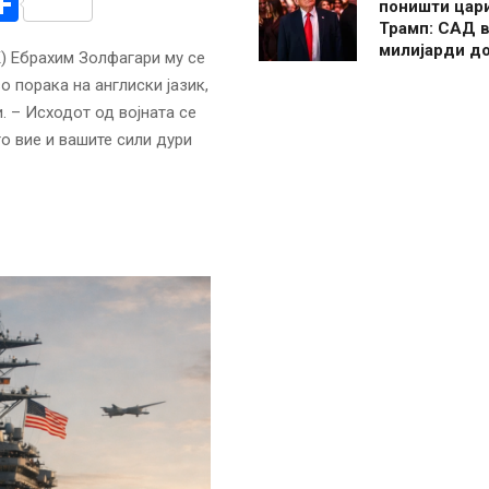
r
am
r
mail
Share
поништи цар
Трамп: САД в
милијарди д
) Ебрахим Золфагари му се
 порака на англиски јазик,
. – Исходот од војната се
то вие и вашите сили дури