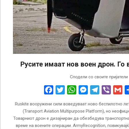
Русите имаат нов воен дрон. Го
2025-
Сподели со своите пријатели
01-
14
Facebook
Twitter
WhatsApp
Messenge
Telegr
Vibe
G
Ruskite вооружени сили воведуваат ново беспилотно ле
(Transport Aviation Multipurpose Platform), но неофи
Товарниот дрон е дизајниран да обезбедува транспортн
време на воените операции. ArmyRecognition, повикувај