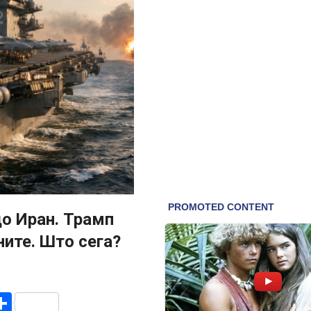
о Иран. Трамп
ните. Што сега?
r
am
r
mail
Share