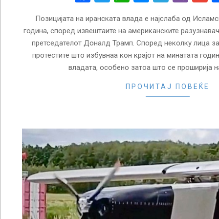
Позицијата на иранската влада е најслаба од Исламс
година, според извештаите на американските разузнава
претседателот Доналд Трамп. Според неколку лица за
протестите што избувнаа кон крајот на минатата годи
владата, особено затоа што се проширија 
ПРОЧИТАЈ ПОВЕЌЕ