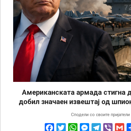
Американската армада стигна д
добил значаен извештај од шпио
2026-
Сподели со своите пријатели
01-
27
Facebook
Twitter
WhatsApp
Messenge
Telegr
Vibe
G