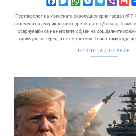
Facebook
Twitter
WhatsApp
Messenge
Telegr
Vibe
G
Портпаролот на Иранската револуционерна гарда (ИРГК
потсмева на американскиот претседател Доналд Трамп во
осврнувајќи се на неговите објави на социјалните мрежи
одлучува на терен, а не со твитови. Точно таму каде ш
ПРОЧИТАЈ ПОВЕЌЕ