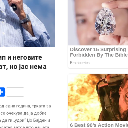
мп и неговите
т, но јас нема
r
am
r
mail
Share
д една година, трката за
 се очекува да ја добие
 да ги „удри“ Џо Бајден и
едател затоа што нашата