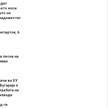
идат
њето носи
што не
 надоместат
четврток, 6
а песна на
иман
шачи во ЕУ
Бугарија е
требата на
оизводи
д ги