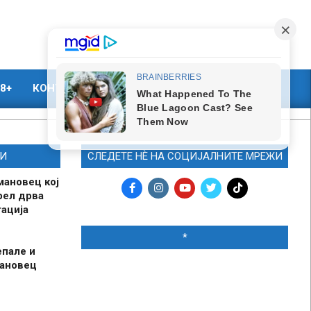
8+
КОНТАКТ
МАРКЕТИНГ
И
СЛЕДЕТЕ НЀ НА СОЦИЈАЛНИТЕ МРЕЖИ
мановец кој
рел дрва
ација
*
епале и
мановец