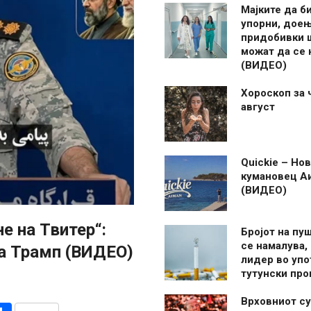
Мајките да б
упорни, дое
придобивки 
можат да се
(ВИДЕО)
Хороскоп за 
август
Quickie – Нов
кумановец А
(ВИДЕО)
не на Твитер“:
Бројот на пу
се намалува, 
на Трамп (ВИДЕО)
лидер во упо
тутунски пр
Врховниот су