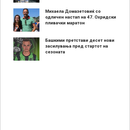
Михаела Домазетовиќ со
одличен настап на 47. Охридски
пливачки маратон
Башкими претстави десет нови
засилувања пред стартот на
сезоната