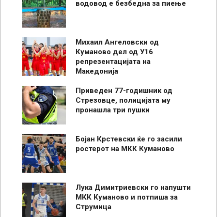
водовод е безбедна за пиење
Михаил Ангеловски од
Куманово дел од У16
репрезентацијата на
Македонија
Приведен 77-годишник од
Стрезовце, полицијата му
пронашла три пушки
Бојан Крстевски ќе го засили
ростерот на МКК Куманово
Лука Димитриевски го напушти
МКК Куманово и потпиша за
Струмица