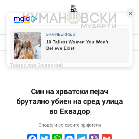
Skip
to
content
КУМАНОВСКИ
МУАБЕТИ
Primary
Navigation
Menu
Томислав Зеленчиќ
Син на хрватски пејач
брутално убиен на сред улица
во Еквадор
2024-
Сподели со своите пријатели
11-
27