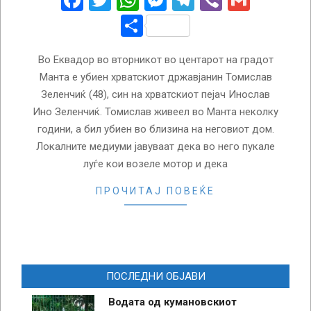
Facebook
Twitter
WhatsApp
Messenger
Telegram
Viber
Gmail
Share
Во Еквадор во вторникот во центарот на градот
Манта е убиен хрватскиот државјанин Томислав
Зеленчиќ (48), син на хрватскиот пејач Инослав
Ино Зеленчиќ. Томислав живеел во Манта неколку
години, а бил убиен во близина на неговиот дом.
Локалните медиуми јавуваат дека во него пукале
луѓе кои возеле мотор и дека
ПРОЧИТАЈ ПОВЕЌЕ
ПОСЛЕДНИ ОБЈАВИ
Водата од кумановскиот