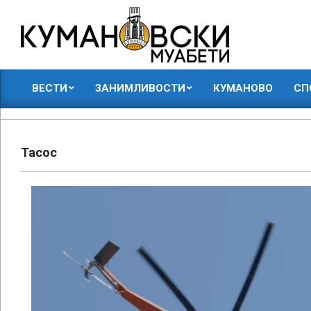
Skip
to
content
КУМАНОВСКИ
ВЕСТИ
ЗАНИМЛИВОСТИ
КУМАНОВО
СП
МУАБЕТИ
Primary
Navigation
Menu
Тасос