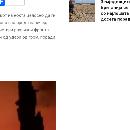
r
am
r
mail
Share
Земјоделцит
Британија се
со најлошата
кот на ноќта целосно да ги
досега пора
овот во среда навечер,
четири различни фронта,
и од удари од гром, поради