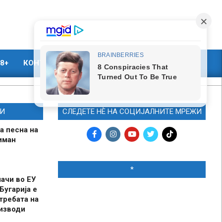
8+
КОНТАКТ
МАРКЕТИНГ
И
СЛЕДЕТЕ НЀ НА СОЦИЈАЛНИТЕ МРЕЖИ
а песна на
иман
*
шачи во ЕУ
Бугарија е
требата на
оизводи