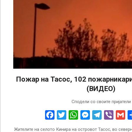
Пожар на Тасос, 102 пожарникари 
(ВИДЕО)
2022-
Сподели со своите пријатели
08-
11
Facebook
Twitter
WhatsApp
Messenge
Telegr
Vibe
G
Жителите на селото Кинира на островот Тасос, во северн