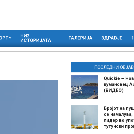
НИЗ
ОРТ
ГАЛЕРИЈА
ЗДРАВЈЕ
1
ИСТОРИЈАТА
ПОСЛЕДНИ ОБЈАВ
Quickie – Нов
кумановец А
(ВИДЕО)
Бројот на пу
се намалува, 
лидер во упо
тутунски пр