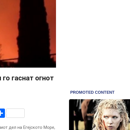
го гаснат огнот
r
am
r
mail
Share
иот дел на Егејското Море,