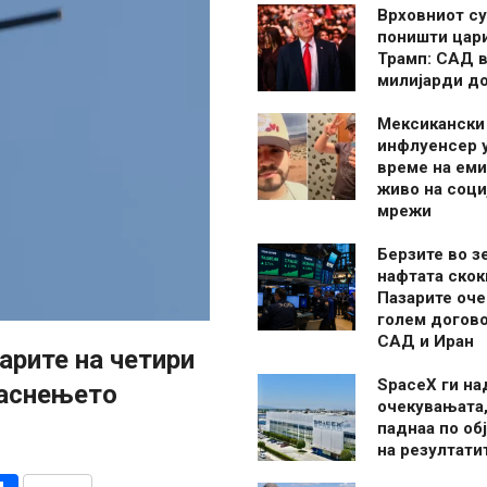
Врховниот су
поништи цар
Трамп: САД в
милијарди д
Мексикански
инфлуенсер 
време на ем
живо на соци
мрежи
Берзите во з
нафтата скок
Пазарите оче
голем догово
САД и Иран
арите на четири
SpaceX ги н
гаснењето
очекувањата,
паднаа по об
на резултати