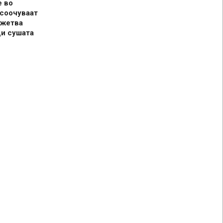
е во
 соочуваат
 жетва
ди сушата