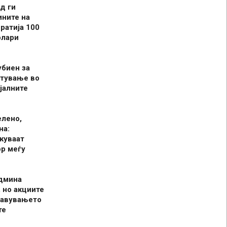
д ги
ините на
ратија 100
олари
убиен за
итување во
јалните
елено,
на:
куваат
р меѓу
админа
 но акциите
јавувањето
те