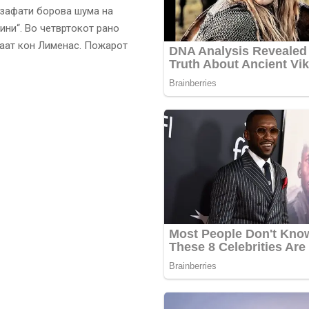
 зафати борова шума на
ини“. Во четвртокот рано
раат кон Лименас. Пожарот