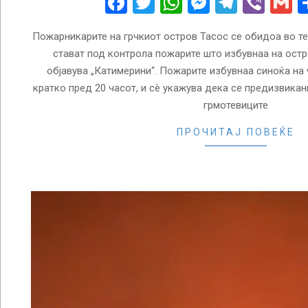
Facebook
Twitter
WhatsApp
Messenge
Telegr
Vibe
G
Пожарникарите на грчкиот остров Тасос се обидоа во те
стават под контрола пожарите што избувнаа на остр
објавува „Катимерини“. Пожарите избувнаа синоќа на 
кратко пред 20 часот, и сè укажува дека се предизвикан
грмотевиците
ПРОЧИТАЈ ПОВЕЌЕ