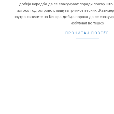
добија наредба да се евакуираат поради пожар што
истокот од островот, пишува грчкиот весник „Катимер
наутро жителите на Кинира добија порака да се евакуи
избувнал во тешко
ПРОЧИТАЈ ПОВЕЌЕ