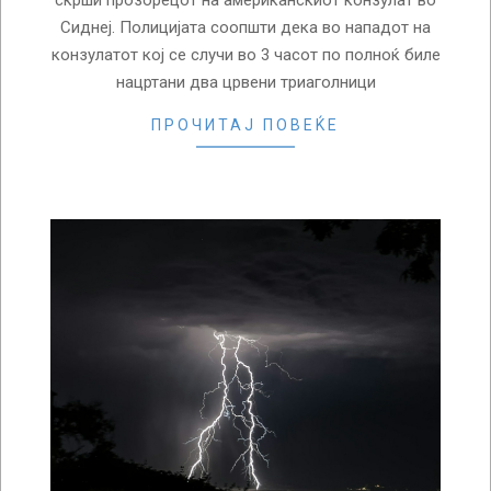
скрши прозорецот на американскиот конзулат во
Сиднеј. Полицијата соопшти дека во нападот на
конзулатот кој се случи во 3 часот по полноќ биле
нацртани два црвени триаголници
ПРОЧИТАЈ ПОВЕЌЕ