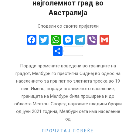
најголемиот град во
Австралија
2023-
Сподели со своите пријатели
04-
18
Facebook
Twitter
WhatsApp
Messenger
Telegram
Viber
Gmail
Share
Поради промените воведени во границите на
градот, Мелбурн го престигна Сиднеј во однос на
населението за прв пат по златната треска во 19
век. Имено, поради зголеменото население,
границата на Мелбурн била проширена и до
областа Мелтон. Според најновите владини бројки
од јуни 2021 година, Мелбурн сега има население
од
ПРОЧИТАЈ ПОВЕЌЕ