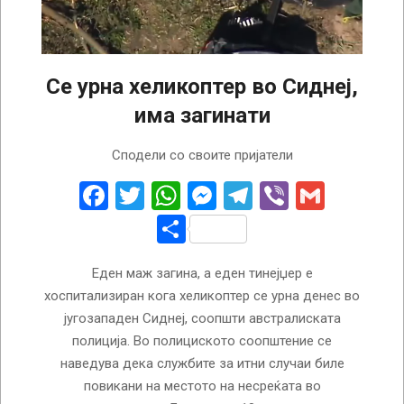
Се урна хеликоптер во Сиднеј,
има загинати
2025-
Сподели со своите пријатели
10-
03
Facebook
Twitter
WhatsApp
Messenger
Telegram
Viber
Gmail
Share
Еден маж загина, а еден тинејџер е
хоспитализиран кога хеликоптер се урна денес во
југозападен Сиднеј, соопшти австралиската
полиција. Во полициското соопштение се
наведува дека службите за итни случаи биле
повикани на местото на несреќата во