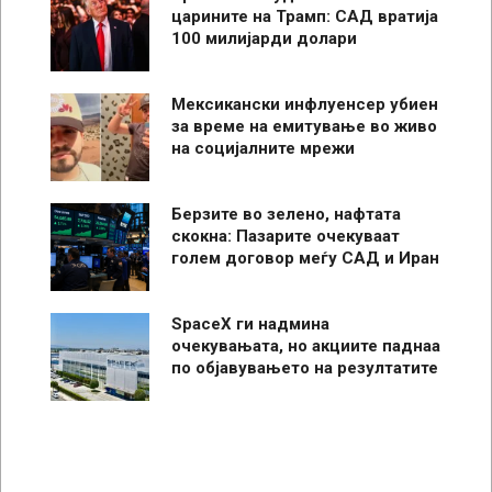
царините на Трамп: САД вратија
100 милијарди долари
Мексикански инфлуенсер убиен
за време на емитување во живо
на социјалните мрежи
Берзите во зелено, нафтата
скокна: Пазарите очекуваат
голем договор меѓу САД и Иран
SpaceX ги надмина
очекувањата, но акциите паднаа
по објавувањето на резултатите