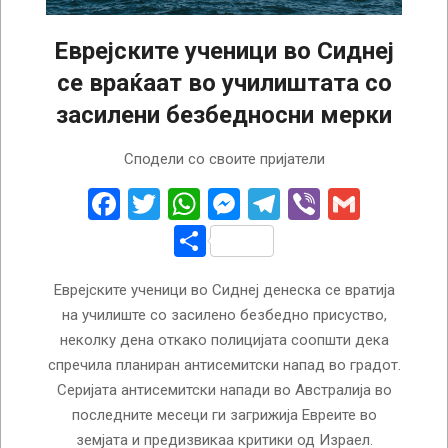
Еврејските ученици во Сиднеј
се враќаат во училиштата со
засилени безбедносни мерки
2025-
Сподели со своите пријатели
01-
31
Facebook
Twitter
WhatsApp
Messenger
Telegram
Viber
Gmail
Share
Еврејските ученици во Сиднеј денеска се вратија
на училиште со засилено безбедно присуство,
неколку дена откако полицијата соопшти дека
спречила планиран антисемитски напад во градот.
Серијата антисемитски напади во Австралија во
последните месеци ги загрижија Евреите во
земјата и предизвикаа критики од Израел.