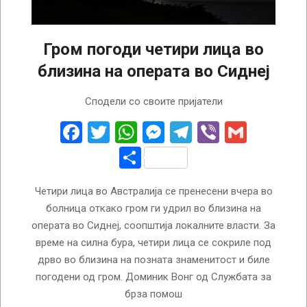
Гром погоди четири лица во
близина на операта во Сиднеј
2024-
Сподели со своите пријатели
02-
20
Facebook
Twitter
WhatsApp
Messenger
Telegram
Viber
Gmail
Share
Четири лица во Австралија се пренесени вчера во
болница откако гром ги удрил во близина на
операта во Сиднеј, соопштија локалните власти. За
време на силна бура, четири лица се сокриле под
дрво во близина на позната знаменитост и биле
погодени од гром. Доминик Вонг од Службата за
брза помош