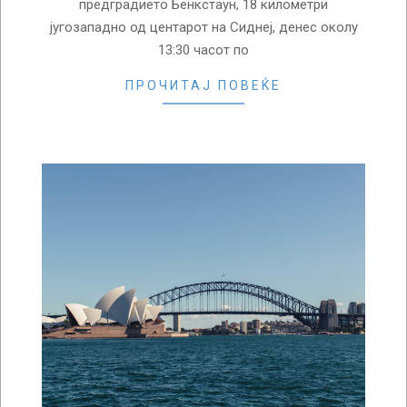
предградието Бенкстаун, 18 километри
југозападно од центарот на Сиднеј, денес околу
13:30 часот по
ПРОЧИТАЈ ПОВЕЌЕ