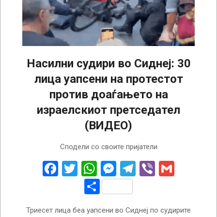
Насилни судири во Сиднеј: 30
лица уапсени на протестот
против доаѓањето на
израелскиот претседател
(ВИДЕО)
2026-
Сподели со своите пријатели
02-
10
Facebook
Twitter
WhatsApp
Messenger
Telegram
Viber
Gmail
Share
Триесет лица беа уапсени во Сиднеј по судирите