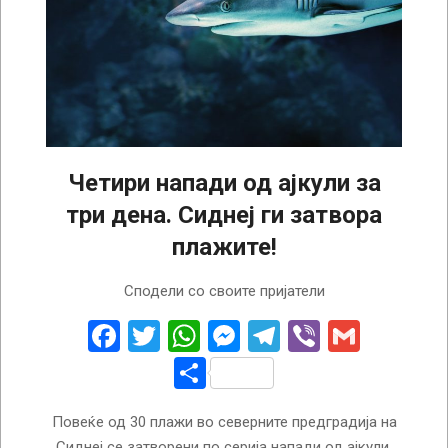
Четири напади од ајкули за
три дена. Сиднеј ги затвора
плажите!
2026-
Сподели со своите пријатели
01-
20
Facebook
Twitter
WhatsApp
Messenger
Telegram
Viber
Gmail
Share
Повеќе од 30 плажи во северните предградија на
Сиднеј се затворени по серија напади од ајкули.