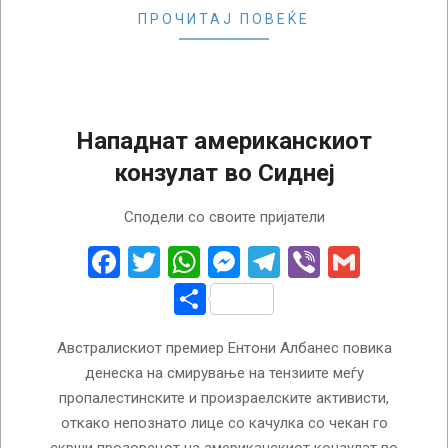
ПРОЧИТАЈ ПОВЕЌЕ
Нападнат американскиот
конзулат во Сиднеј
2024-
Сподели со своите пријатели
06-
10
Facebook
Twitter
WhatsApp
Messenger
Telegram
Viber
Gmail
Share
Австралискиот премиер Ентони Албанес повика
денеска на смирување на тензиите меѓу
пропалестинските и произраелските активисти,
откако непознато лице со качулка со чекан го