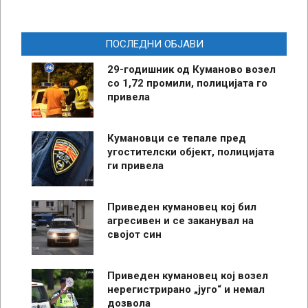
ПОСЛЕДНИ ОБЈАВИ
29-годишник од Куманово возел
со 1,72 промили, полицијата го
привела
Кумановци се тепале пред
угостителски објект, полицијата
ги привела
Приведен кумановец кој бил
агресивен и се заканувал на
својот син
Приведен кумановец кој возел
нерегистрирано „југо“ и немал
дозвола