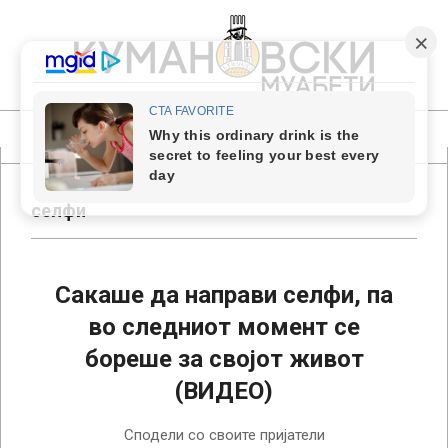
Skip
to
content
КУМАНОВСКИ
МУАБЕТИ
Primary
Navigation
Menu
селфи
Сакаше да направи селфи, па
во следниот момент се
бореше за својот живот
(ВИДЕО)
2018-
Сподели со своите пријатели
06-