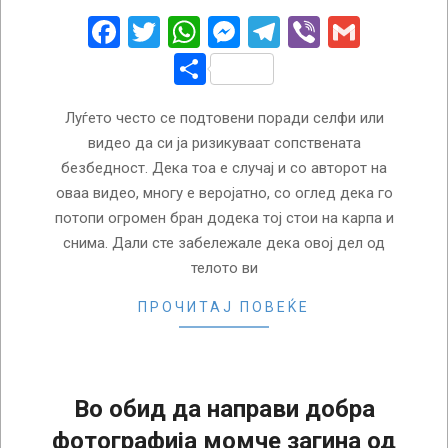
27
Facebook
Twitter
WhatsApp
Messenger
Telegram
Viber
Gmail
Share
Луѓето често се подтовени поради селфи или
видео да си ја ризикуваат сопствената
безбедност. Дека тоа е случај и со авторот на
оваа видео, многу е веројатно, со оглед дека го
потопи огромен бран додека тој стои на карпа и
снима. Дали сте забележале дека овој дел од
телото ви
ПРОЧИТАЈ ПОВЕЌЕ
Во обид да направи добра
фотографија момче загина од