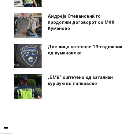
Андреја Стевановиќ го
продолжи договорот со МКК
Куманово
Две лица натепале 19-годишник
од кумановско
„БМВ“ оштетено од заталкан
куршум во липковско