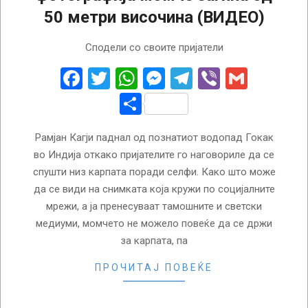
50 метри височина (ВИДЕО)
2018-
Сподели со своите пријатели
06-
20
Facebook
Twitter
WhatsApp
Messenger
Telegram
Viber
Gmail
Share
Рамјан Кагји паднал од познатиот водопад Гокак
во Индија откако пријателите го наговориле да се
спушти низ карпата поради селфи. Како што може
да се види на снимката која кружи по социјалните
мрежи, а ја пренесуваат тамошните и светски
медиуми, момчето не можело повеќе да се држи
за карпата, па
ПРОЧИТАЈ ПОВЕЌЕ