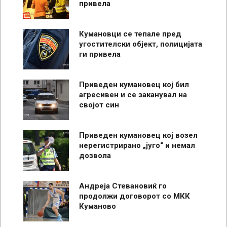
привела
Кумановци се тепале пред
угостителски објект, полицијата
ги привела
Приведен кумановец кој бил
агресивен и се заканувал на
својот син
Приведен кумановец кој возел
нерегистрирано „југо“ и немал
дозвола
Андреја Стевановиќ го
продолжи договорот со МКК
Куманово