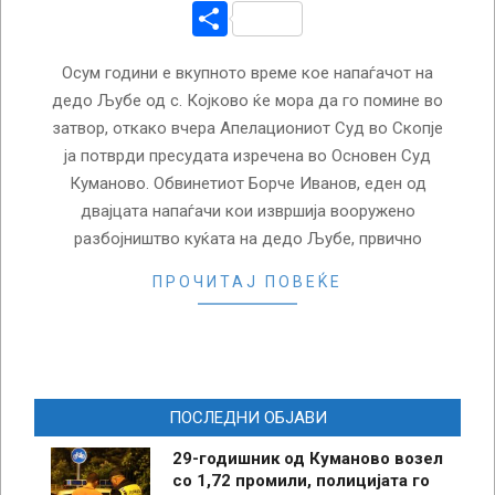
Share
Осум години е вкупното време кое напаѓачот на
дедо Љубе од с. Којково ќе мора да го помине во
затвор, откако вчера Апелациониот Суд во Скопје
ја потврди пресудата изречена во Основен Суд
Куманово. Обвинетиот Борче Иванов, еден од
двајцата напаѓачи кои извршија вооружено
разбојништво куќата на дедо Љубе, првично
ПРОЧИТАЈ ПОВЕЌЕ
ПОСЛЕДНИ ОБЈАВИ
29-годишник од Куманово возел
со 1,72 промили, полицијата го