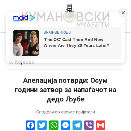
Skip
to
content
КУМАНОВСКИ
МУАБЕТИ
Primary
Navigation
Menu
с. Којково
Апелација потврди: Осум
години затвор за напаѓачот на
дедо Љубе
2015-
Сподели со своите пријатели
04-
29
Facebook
Twitter
WhatsApp
Messenger
Telegram
Viber
Gmail