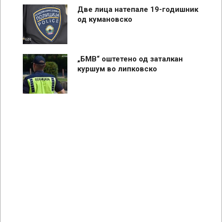
Две лица натепале 19-годишник
од кумановско
„БМВ“ оштетено од заталкан
куршум во липковско