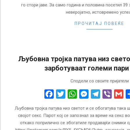
го стори јаве. За само година и половина посетил 39 
неверојатно, истовремено успе
ПРОЧИТАЈ ПОВЕЌЕ
Љубовна тројка патува низ свето
зарботуваат големи пари
2018-
Сподели со своите пријатели
02-
07
Facebook
Twitter
WhatsApp
Messenge
Telegr
Vibe
G
Љубовна тројка патува низ светот и се обогатува така 
својот секс. Парот кој се запознал за време на секс во
откако поприлично се збогатиле продавајќи снимки од