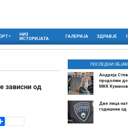
НИЗ
ОРТ
ГАЛЕРИЈА
ЗДРАВЈЕ
1
ИСТОРИЈАТА
ПОСЛЕДНИ ОБЈАВ
Андреја Стев
продолжи до
е зависни од
МКК Куманов
Две лица нат
годишник од
r
am
r
mail
Share