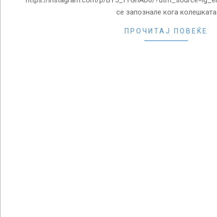
https://instagram.com/p/BY5_fYGhAD6/?utm_source=ig_em
се запознале кога колешката
ПРОЧИТАЈ ПОВЕЌЕ