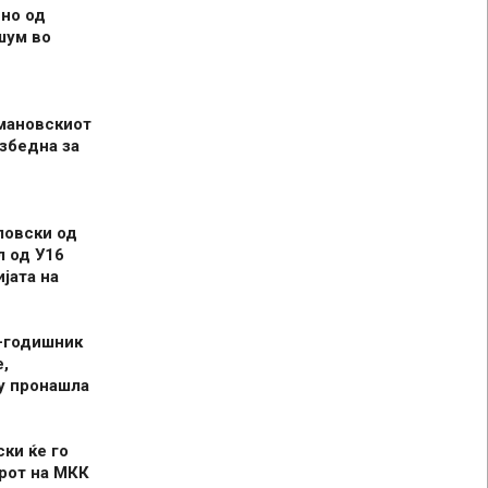
но од
шум во
мановскиот
збедна за
ловски од
л од У16
јата на
-годишник
,
у пронашла
ски ќе го
рот на МКК