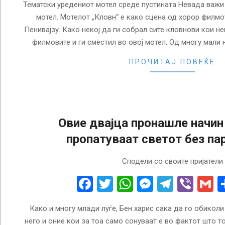
Тематски уредениот мотел среде пустината Невада важи
мотел. Мотелот „Кловн“ е како сцена од хорор филмот
Пенивајзу. Како некој да ги собрал сите кловнови кои н
филмовите и ги сместил во овој мотел. Од многу мали
ПРОЧИТАЈ ПОВЕЌЕ
Овие двајца пронашле начин 
пропатуваат светот без па
2018-
Сподели со своите пријатели
06-
19
Facebook
Twitter
WhatsApp
Messenge
Telegr
Vibe
G
Како и многу млади луѓе, Бен харис сака да го обиколи
него и оние кои за тоа само сонуваат е во фактот што т