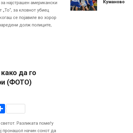
Куманово
 за најстрашен американски
 „То“, за кловнот убиец
екогаш се појавиле во хорор
 наредени долж полиците,
како да го
ри (ФОТО)
r
am
r
mail
Share
 светот. Разликата помеѓу
ој пронашол начин сонот да