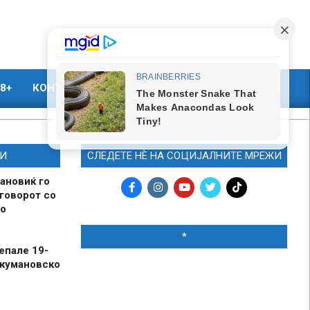
8+
КОНТАКТ
МАРКЕТИНГ
И
СЛЕДЕТЕ НЀ НА СОЦИЈАЛНИТЕ МРЕЖИ
ановиќ го
говорот со
о
*
епале 19-
 кумановско