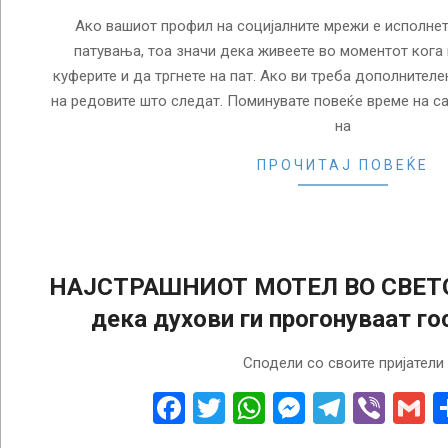
Ако вашиот профил на социјалните мрежи е исполнет
патувања, тоа значи дека живеете во моментот кога 
куферите и да тргнете на пат. Ако ви треба дополнител
на редовите што следат. Поминувате повеќе време на са
на
ПРОЧИТАЈ ПОВЕЌЕ
НАЈСТРАШНИОТ МОТЕЛ ВО СВЕТОТ
дека духови ги прогонуваат го
2018-
Сподели со своите пријатели
06-
20
Facebook
Twitter
WhatsApp
Messenge
Telegr
Vibe
G