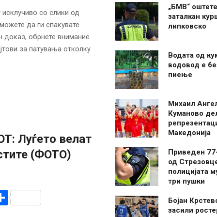
„БМВ“ оштете
 исклучиво со слики од
заталкан кур
можете да ги спакувате
липковско
ен доказ, обрнете внимание
јтови за патувања отколку
Водата од ку
водовод е бе
пиење
Михаил Анге
Куманово де
репрезентаци
Македонија
: Луѓето велат
стите (ФОТО)
Приведен 77
од Стрезовце
полицијата м
три пушки
r
am
r
mail
Share
Бојан Крстев
засили росте