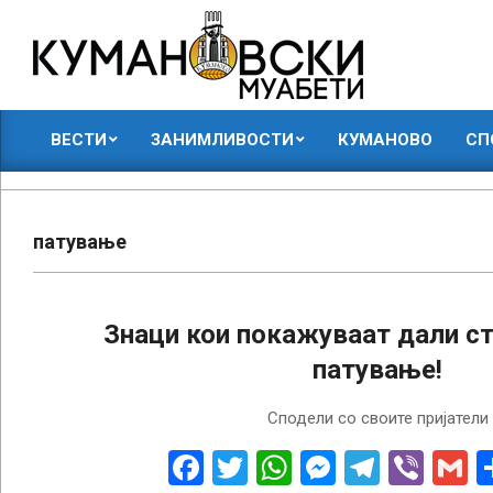
Skip
to
content
КУМАНОВСКИ
ВЕСТИ
ЗАНИМЛИВОСТИ
КУМАНОВО
СП
МУАБЕТИ
Primary
Navigation
Menu
патување
Знаци кои покажуваат дали ст
патување!
2025-
Сподели со своите пријатели
03-
14
Facebook
Twitter
WhatsApp
Messenge
Telegr
Vibe
G