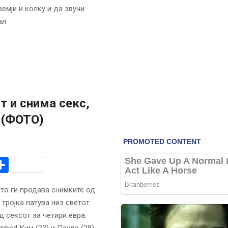
земји и колку и да звучи
ал
т и снима секс,
 (ФОТО)
r
am
r
mail
Share
што ги продава снимките од
 тројка патува низ светот
 сексот за четири евра.