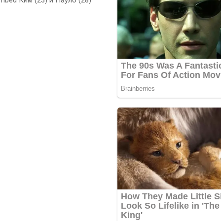
bed Ким (23) и Пауло (28)