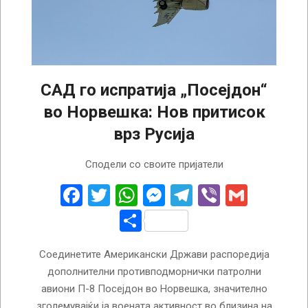
САД го испратија „Посејдон“
во Норвешка: Нов притисок
врз Русија
2025-
Сподели со своите пријатели
10-
01
Facebook
Twitter
WhatsApp
Messenger
Telegram
Viber
Gmail
Share
Соединетите Американски Држави распоредија
дополнителни противподморнички патролни
авиони П-8 Посејдон во Норвешка, значително
зголемувајќи ја воената активност во близина на