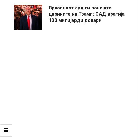
Врховниот суд ги поништи
царините на Трамп: САД вратија
100 милијарди долари