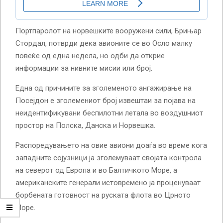
Портпаролот на норвешките вооружени сили, Брињар
Стордал, потврди дека авионите се во Осло малку
повеќе од една недела, но одби да открие
информации за нивните мисии или број.
Една од причините за зголеменото ангажирање на
Посејдон е зголемениот број извештаи за појава на
неидентификувани беспилотни летала во воздушниот
простор на Полска, Данска и Норвешка.
Распоредувањето на овие авиони доаѓа во време кога
западните сојузници ја зголемуваат својата контрола
на северот од Европа и во Балтичкото Море, а
американските генерали истовремено ја проценуваат
борбената готовност на руската флота во Црното
Море.