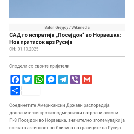
Balon Greyjoy / Wikimedia
САД го испратија „Посејдон“ во Норвешка:
Нов притисок врз Русија
ON:
01.10.2025
Сподели со своите пријатели
Facebook
Twitter
WhatsApp
Messenger
Telegram
Viber
Gmail
Share
Соединетите Американски Држави распоредија
дополнителни противподморнички патролни авиони
П-8 Посејдон во Норвешка, значително зголемувајќи ја
воената активност во близина на границите на Русија.