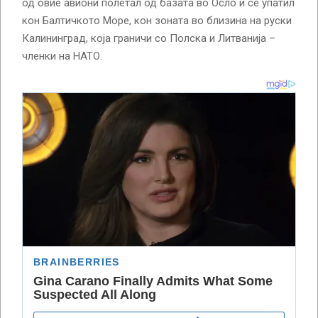
од овие авиони полетал од базата во Осло и се упатил
кон Балтичкото Море, кон зоната во близина на руски
Калининград, која граничи со Полска и Литванија –
членки на НАТО.