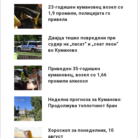
23-годишен кумановец возел со
1,9 промили, полицијата го
привела
Двајца тешко повредени при
судир на „пасат“ и „сеат леон“
во Куманово
Приведен 35-годишен
кумановец, возел со 1,66
промили алкохол
Неделна прогноза за Куманово:
Продолжува топлотниот бран
Хороскоп за понеделник, 10
август