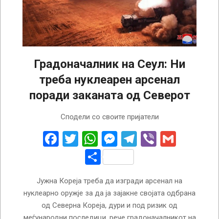
Градоначалник на Сеул: Ни
треба нуклеарен арсенал
поради заканата од Северот
2023-
Сподели со своите пријатели
03-
13
Facebook
Twitter
WhatsApp
Messenger
Telegram
Viber
Gmail
Share
Јужна Кореја треба да изгради арсенал на
нуклеарно оружје за да ја зајакне својата одбрана
од Северна Кореја, дури и под ризик од
меѓународни последици, рече градоначалникот на