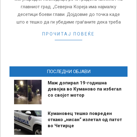
главниот град. „Северна Кореја има најмалку
десетици боеви глави. Дојдовме до точка каде
што е тешко да ги убедиме граѓаните дека треба
ПРОЧИТАЈ ПОВЕЌЕ
ПОСЛЕДНИ ОБЈАВИ
Маж допирал 19-годишна
девојка во Куманово па избегал
со својот мотор
Кумановец тешко повреден
откако „нисан“ излетал од патот
во Четирце