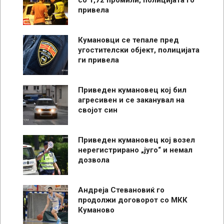
со 1,72 промили, полицијата го
привела
Кумановци се тепале пред
угостителски објект, полицијата
ги привела
Приведен кумановец кој бил
агресивен и се заканувал на
својот син
Приведен кумановец кој возел
нерегистрирано „југо“ и немал
дозвола
Андреја Стевановиќ го
продолжи договорот со МКК
Куманово