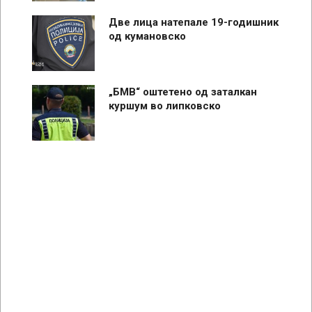
Две лица натепале 19-годишник
од кумановско
„БМВ“ оштетено од заталкан
куршум во липковско