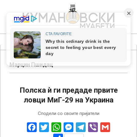
Skip
to
content
КУМАНОВСКИ
МУАБЕТИ
Primary
Navigation
Menu
Марцин Пшидац
Полска ѝ ги предаде првите
ловци МиГ-29 на Украина
2023-
Сподели со своите пријатели
04-
03
Facebook
Twitter
WhatsApp
Messenger
Telegram
Viber
Gmail