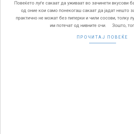
Повеќето луѓе сакаат да уживаат во зачинети вкусови б
од оние кои само понекогаш сакаат да јадат нешто за
практично не можат без пиперки и чили сосови, толку л
им потечат од нивните очи. Зошто, то
ПРОЧИТАЈ ПОВЕЌЕ