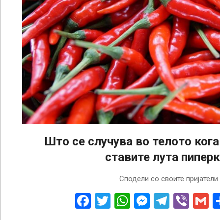
Што се случува во телото кога
ставите лута пиперк
2024-
Сподели со своите пријатели
06-
10
Facebook
Twitter
WhatsApp
Messenge
Telegr
Vibe
G