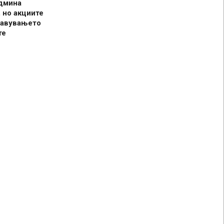
админа
 но акциите
јавувањето
те