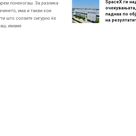
SpaceX ги н
арем понекогаш. За разлика
очекувањата,
чинето, има и такви кои
паднаа по об
ути што солзите сигурно ќе
на резултати
гаш, имаме