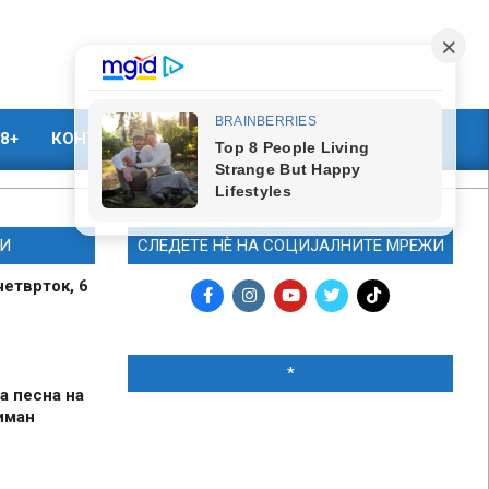
8+
КОНТАКТ
МАРКЕТИНГ
И
СЛЕДЕТЕ НЀ НА СОЦИЈАЛНИТЕ МРЕЖИ
четврток, 6
*
а песна на
иман