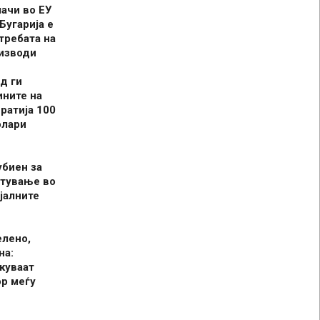
шачи во ЕУ
Бугарија е
требата на
оизводи
д ги
ините на
ратија 100
олари
убиен за
итување во
јалните
елено,
на:
куваат
р меѓу