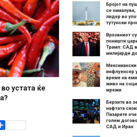
Бројот на пу
се намалува, 
лидер во упо
тутунски пр
Врховниот су
поништи цар
Трамп: САД в
милијарди д
Мексикански
инфлуенсер 
време на ем
живо на соци
 во устата ќе
мрежи
а?
Берзите во з
нафтата скок
Пазарите оче
голем догово
r
am
r
mail
Share
САД и Иран