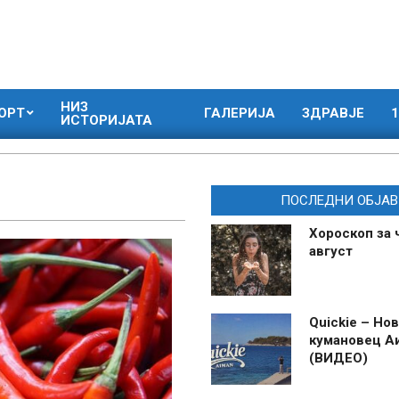
НИЗ
ОРТ
ГАЛЕРИЈА
ЗДРАВЈЕ
1
ИСТОРИЈАТА
ПОСЛЕДНИ ОБЈАВ
Хороскоп за 
август
Quickie – Нов
кумановец А
(ВИДЕО)