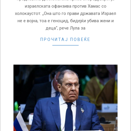
израелската офанзива против Хамас со
холокаустот. „Она што го прави државата Израел
не е војна, тоа е геноцид, бидејќи убива жени и
деца“, рече Лула за
ПРОЧИТАЈ ПОВЕЌЕ