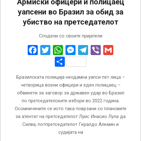
Армиски офицери и полицаец
уапсени во Бразил за обид за
убиство на претседателот
2024-
Сподели со своите пријатели
11-
20
Facebook
Twitter
WhatsApp
Messenger
Telegram
Viber
Gmail
Share
Бразилската полиција неодамна уапси пет лица –
четворица воени офицери и еден полицаец –
обвинети за заговор за државен удар во Бразил
по претседателските избори во 2022 година.
Осомничените се исто така поврзани со плановите
за атентат на претседателот Луис Инасио Лула да
Силва, потпретседателот Гералдо Алкмин и
судијата на