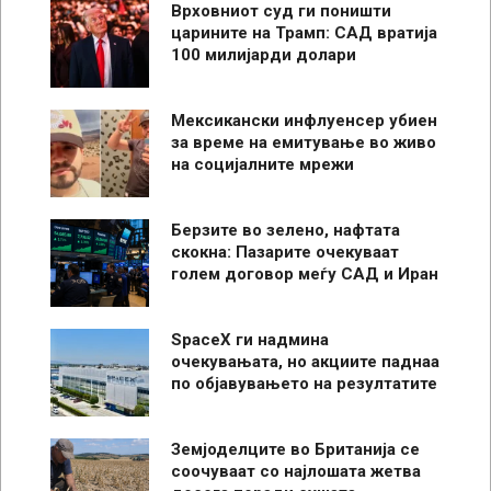
Врховниот суд ги поништи
царините на Трамп: САД вратија
100 милијарди долари
Мексикански инфлуенсер убиен
за време на емитување во живо
на социјалните мрежи
Берзите во зелено, нафтата
скокна: Пазарите очекуваат
голем договор меѓу САД и Иран
SpaceX ги надмина
очекувањата, но акциите паднаа
по објавувањето на резултатите
Земјоделците во Британија се
соочуваат со најлошата жетва