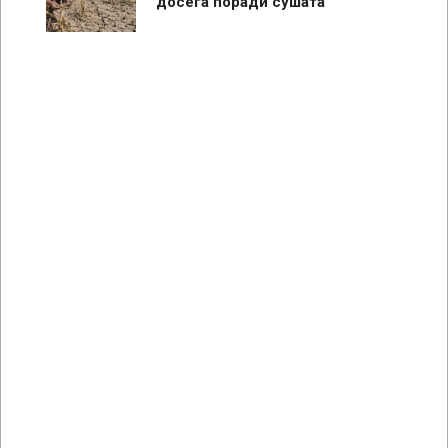
досега поради сушата