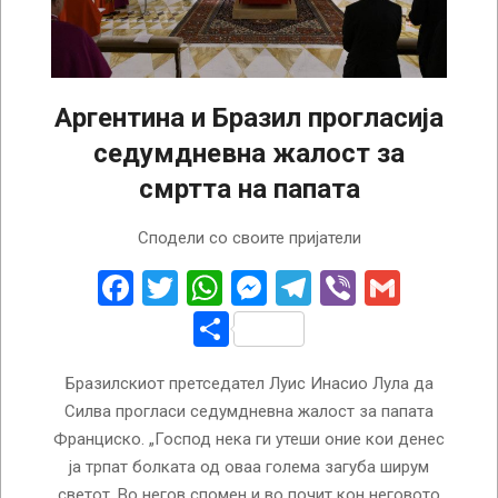
Аргентина и Бразил прогласија
седумдневна жалост за
смртта на папата
2025-
Сподели со своите пријатели
04-
22
Facebook
Twitter
WhatsApp
Messenger
Telegram
Viber
Gmail
Share
Бразилскиот претседател Луис Инасио Лула да
Силва прогласи седумдневна жалост за папата
Франциско. „Господ нека ги утеши оние кои денес
ја трпат болката од оваа голема загуба ширум
светот. Во негов спомен и во почит кон неговото