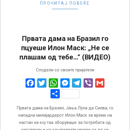
ПРОЧИТАЈ ПОВЕЌЕ
Првата дама на Бразил го
пцуеше Илон Маск: „Не се
плашам од тебе…“ (ВИДЕО)
2024-
Сподели со своите пријатели
11-
19
Facebook
Twitter
WhatsApp
Messenger
Telegram
Viber
Gmail
Share
Првата дама на Бразил, Јања Лула да Силва, го
нападна милијардерот Илон Маск за време на
настан на кој таа зборуваше за потребата од
регулирање на социјалните мрежи за да се