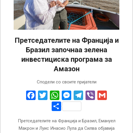
Претседателите на Франција и
Бразил започнаа зелена
инвестициска програма за
Амазон
2024-
Сподели со своите пријатели
03-
27
Facebook
Twitter
WhatsApp
Messenger
Telegram
Viber
Gmail
Share
Претседателите на Франција и Бразил, Емануел
Макрон и Луис Инасио Лула да Силва објавија