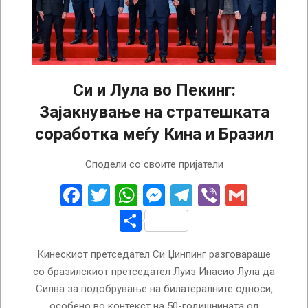
Си и Лула во Пекинг:
Зајакнување на стратешката
соработка меѓу Кина и Бразил
2025-
Сподели со своите пријатели
05-
14
Facebook
Twitter
WhatsApp
Messenger
Telegram
Viber
Gmail
Share
Кинескиот претседател Си Џинпинг разговараше
со бразилскиот претседател Луиз Инасио Лула да
Силва за подобрување на билатералните односи,
особено во контекст на 50-годишнината од