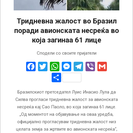
Тридневна жалост во Бразил
поради авионската несреќа во
која загинаа 61 лице
2024-
Сподели со своите пријатели
08-
10
Facebook
Twitter
WhatsApp
Messenger
Telegram
Viber
Gmail
Share
Бразилскиот претседател Луис Инасио Лула да
Силва прогласи тридневна жалост за авионската
несреќа кај Сао Паоло, во која загинаа 61 лице.
„Од моментот на објавување на оваа уредба,
официјално прогласувам тридневна жалост низ
целата земја за жртвите во авионската несреќа“,