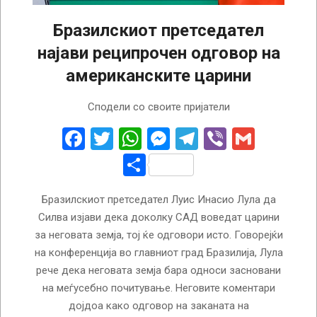
Бразилскиот претседател
најави реципрочен одговор на
американските царини
2025-
Сподели со своите пријатели
01-
31
Facebook
Twitter
WhatsApp
Messenger
Telegram
Viber
Gmail
Share
Бразилскиот претседател Луис Инасио Лула да
Силва изјави дека доколку САД воведат царини
за неговата земја, тој ќе одговори исто. Говорејќи
на конференција во главниот град Бразилија, Лула
рече дека неговата земја бара односи засновани
на меѓусебно почитување. Неговите коментари
дојдоа како одговор на заканата на