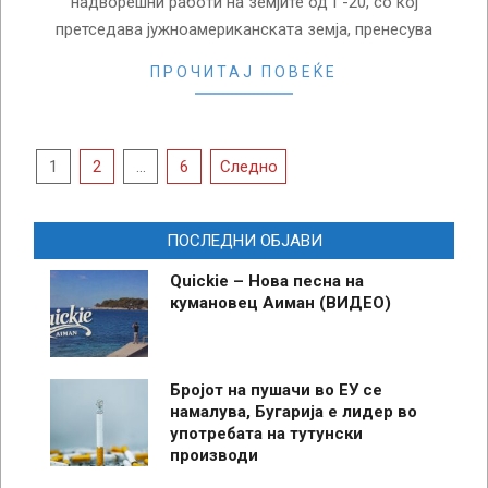
надворешни работи на земјите од Г-20, со кој
претседава јужноамериканската земја, пренесува
ПРОЧИТАЈ ПОВЕЌЕ
Posts
1
2
…
6
Следно
pagination
ПОСЛЕДНИ ОБЈАВИ
Quickie – Нова песна на
кумановец Аиман (ВИДЕО)
Бројот на пушачи во ЕУ се
намалува, Бугарија е лидер во
употребата на тутунски
производи