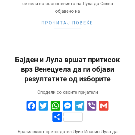
се вели во соопштението на Лула да Силва
објавено на
ПРОЧИТАЈ ПОВЕЌЕ
Бајден и Лула вршат притисок
врз Венецуела да ги објави
резултатите од изборите
2024-
Сподели со своите пријатели
07-
31
Facebook
Twitter
WhatsApp
Messenger
Telegram
Viber
Gmail
Share
Бразилскиот претседател Луис Инасио Лула да