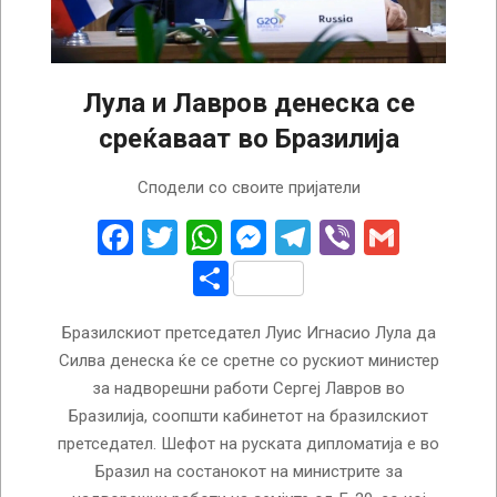
Лула и Лавров денеска се
среќаваат во Бразилија
2024-
Сподели со своите пријатели
02-
22
Facebook
Twitter
WhatsApp
Messenger
Telegram
Viber
Gmail
Share
Бразилскиот претседател Луис Игнасио Лула да
Силва денеска ќе се сретне со рускиот министер
за надворешни работи Сергеј Лавров во
Бразилија, соопшти кабинетот на бразилскиот
претседател. Шефот на руската дипломатија е во
Бразил на состанокот на министрите за