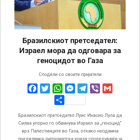
Бразилскиот претседател:
Израел мора да одговара за
геноцидот во Газа
2024-
Сподели со своите пријатели
02-
24
Facebook
Twitter
WhatsApp
Messenger
Telegram
Viber
Gmail
Share
Бразилскиот претседател Луис Инасио Лула да
Силва упорно го обвинува Израел за „геноцид“
врз Палестинците во Газа, откако неодамна
предизвика дипломатска криза споредувајќи ја