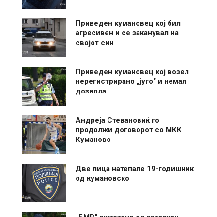
Приведен кумановец кој бил
агресивен и се заканувал на
својот син
Приведен кумановец кој возел
нерегистрирано „југо“ и немал
дозвола
Андреја Стевановиќ го
продолжи договорот со МКК
Куманово
Две лица натепале 19-годишник
од кумановско
„БМВ“ оштетено од заталкан