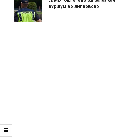
куршум во липковско