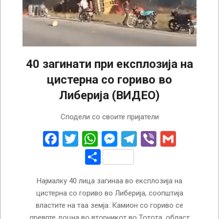
40 загинати при експлозија на
цистерна со гориво во
Либерија (ВИДЕО)
2023-
Сподели со своите пријатели
12-
28
Facebook
Twitter
WhatsApp
Messenger
Telegram
Viber
Gmail
Share
Најмалку 40 лица загинаа во експлозија на
цистерна со гориво во Либерија, соопштија
властите на таа земја. Камион со гориво се
преврте доцна во вторникот во Тотота, област