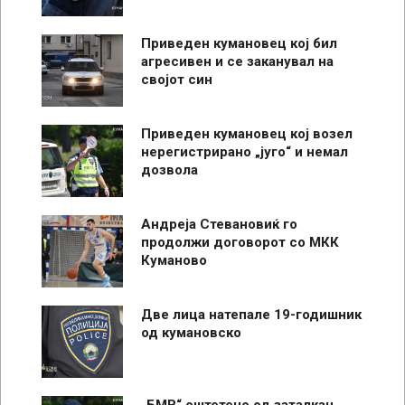
Приведен кумановец кој бил
агресивен и се заканувал на
својот син
Приведен кумановец кој возел
нерегистрирано „југо“ и немал
дозвола
Андреја Стевановиќ го
продолжи договорот со МКК
Куманово
Две лица натепале 19-годишник
од кумановско
„БМВ“ оштетено од заталкан