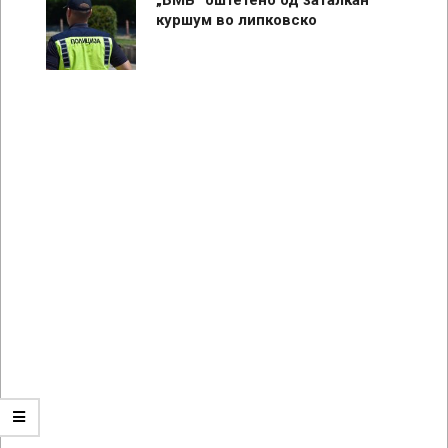
куршум во липковско