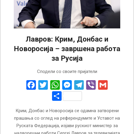
Лавров: Крим, Донбас и
Новоросија – завршена работа
за Русија
2025-
Сподели со своите пријатели
03-
27
Facebook
Twitter
WhatsApp
Messenger
Telegram
Viber
Gmail
Share
Крим, Донбас и Новоросија се одамна затворени
прашања со оглед на референдумите и Уставот на
Руската Федерација, изјави рускиот министер за
надворешни работи Сергеј Лавров за телевизијата