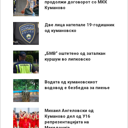
продолжи договорот со МКК
Куманово
Две лица натепале 19-годишник
од кумановско
„БМВ“ оштетено од заталкан
куршум во липковско
Водата од кумановскиот
водовод е безбедна за пиење
Михаил Ангеловски од
Куманово дел од У16
репрезентацијата на
Македонија