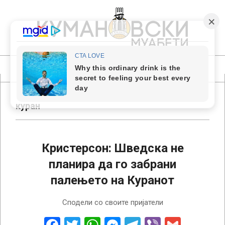
Skip
to
content
КУМАНОВСКИ
МУАБЕТИ
Primary
Navigation
Menu
куран
Кристерсон: Шведска не
планира да го забрани
палењето на Куранот
2023-
Сподели со своите пријатели
08-
26