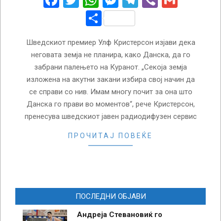
Facebook
Twitter
WhatsApp
Messenger
Telegram
Viber
Gmail
Share
Шведскиот премиер Улф Кристерсон изјави дека
неговата земја не планира, како Данска, да го
забрани палењето на Куранот. „Секоја земја
изложена на акутни закани избира свој начин да
се справи со нив. Имам многу почит за она што
Данска го прави во моментов“, рече Кристерсон,
пренесува шведскиот јавен радиодифузен сервис
ПРОЧИТАЈ ПОВЕЌЕ
ПОСЛЕДНИ ОБЈАВИ
Андреја Стевановиќ го