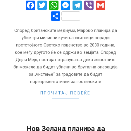
14
Facebook
Twitter
WhatsApp
Messenger
Telegram
Viber
Gmail
Share
Според британските медиуми, Мароко планира да
убие три милиони кучиња скитници поради
претстојното Светско првенство во 2030 година,
кое меѓу другото ќе се одржи во земјата. Според
Дејли Мејл, постојат стравувања дека животните
би можеле да бидат убиени во брутална операција
за „чистење“ за градовите да бидат
порепрезентативни за гостинските
ПРОЧИТАЈ ПОВЕЌЕ
Нов Зеланд планира да