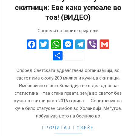
скитници: Еве како успеале во
тоа! (ВИДЕО)
2024-
Сподели со своите пријатели
08-
06
Facebook
Twitter
WhatsApp
Messenger
Telegram
Viber
Gmail
Share
Според Светската здравствена организација, во
светот има околу 200 милиони кучиња скитници.
Импресивно е што Холандија не е дел од оваа
статистика – таа стана првата земја во светот без
кучиња скитници во 2016 година. Сопственик на
куче било статусен симбол во Холандија. Меѓутоа,
избувнувањето на беснило во
ПРОЧИТАЈ ПОВЕЌЕ