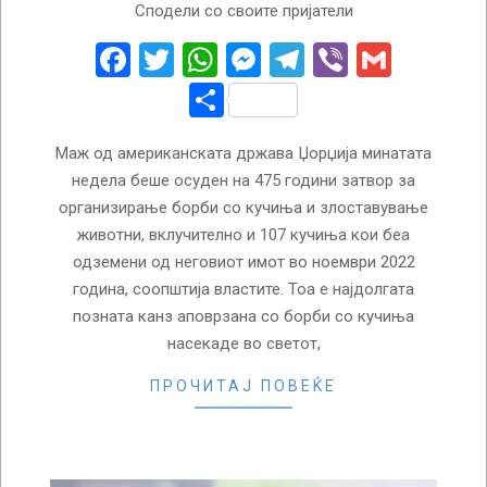
Сподели со своите пријатели
02-
04
Facebook
Twitter
WhatsApp
Messenger
Telegram
Viber
Gmail
Share
Маж од американската држава Џорџија минатата
недела беше осуден на 475 години затвор за
организирање борби со кучиња и злоставување
животни, вклучително и 107 кучиња кои беа
одземени од неговиот имот во ноември 2022
година, соопштија властите. Тоа е најдолгата
позната канз аповрзана со борби со кучиња
насекаде во светот,
ПРОЧИТАЈ ПОВЕЌЕ