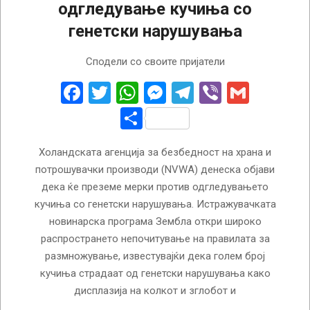
одгледување кучиња со
генетски нарушувања
2025-
Сподели со своите пријатели
03-
29
Facebook
Twitter
WhatsApp
Messenger
Telegram
Viber
Gmail
Share
Холандската агенција за безбедност на храна и
потрошувачки производи (NVWA) денеска објави
дека ќе преземе мерки против одгледувањето
кучиња со генетски нарушувања. Истражувачката
новинарска програма Зембла откри широко
распространето непочитување на правилата за
размножување, известувајќи дека голем број
кучиња страдаат од генетски нарушувања како
дисплазија на колкот и зглобот и