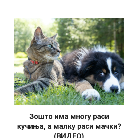
Зошто има многу раси
кучиња, а малку раси мачки?
(ВИДЕО)