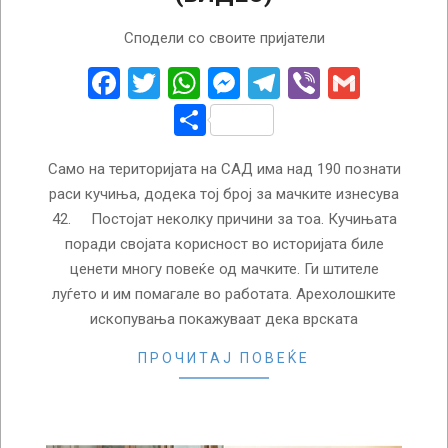
2024-
Сподели со своите пријатели
07-
26
Facebook
Twitter
WhatsApp
Messenger
Telegram
Viber
Gmail
Share
Само на територијата на САД има над 190 познати
раси кучиња, додека тој број за мачките изнесува
42. Постојат неколку причини за тоа. Кучињата
поради својата корисност во историјата биле
ценети многу повеќе од мачките. Ги штителе
луѓето и им помагале во работата. Арехолошките
ископувања покажуваат дека врската
ПРОЧИТАЈ ПОВЕЌЕ