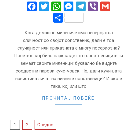
22
Facebook
Twitter
WhatsApp
Messenger
Telegram
Viber
Gmail
Share
Кога домашно милениче има неверојатна
сличност со својот сопственик, дали е тоа
случајност или приказната е многу посериозна?
Посетете кој било парк каде што сопствениците ги
земаат своите миленици: буквално ќе видите
соодветни парови куче-човек. Но, дали кучињата
навистина личат на нивните сопственици? И ако е
така, кој или што
ПРОЧИТАЈ ПОВЕЌЕ
Posts
1
2
Следно
pagination