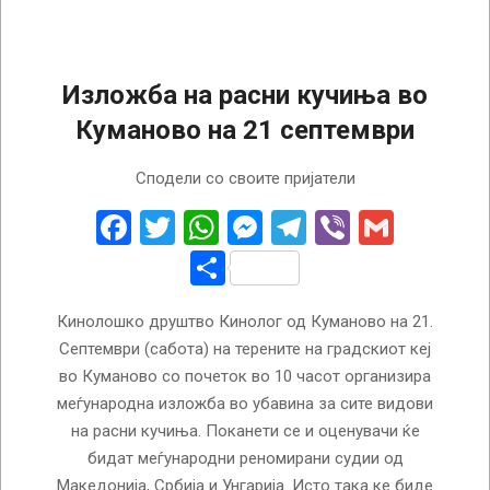
Изложба на расни кучиња во
Куманово на 21 септември
2024-
Сподели со своите пријатели
09-
16
Facebook
Twitter
WhatsApp
Messenger
Telegram
Viber
Gmail
Share
Кинолошко друштво Кинолог од Куманово на 21.
Септември (сабота) на терените на градскиот кеј
во Куманово со почеток во 10 часот организира
меѓународна изложба во убавина за сите видови
на расни кучиња. Поканети се и оценувачи ќе
бидат меѓународни реномирани судии од
Македонија, Србија и Унгарија. Исто така ке биде