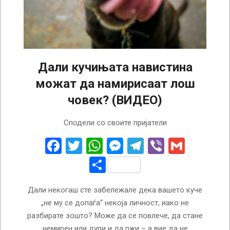
Дали кучињата навистина
можат да намирисаат лош
човек? (ВИДЕО)
2025-
Сподели со своите пријатели
10-
08
Facebook
Twitter
WhatsApp
Messenger
Telegram
Viber
Gmail
Share
Дали некогаш сте забележале дека вашето куче
„не му се допаѓа“ некоја личност, иако не
разбирате зошто? Може да се повлече, да стане
немирен или дури и да ржи – а вие да не