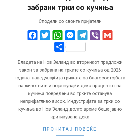
забрани трки со кучиња
2024-
Сподели со своите пријатели
12-
10
Facebook
Twitter
WhatsApp
Messenger
Telegram
Viber
Gmail
Share
Владата на Нов Зеланд во вторникот предложи
закон за забрана на трките со кучиња од 2026
година, наведувајќи ја грижата за благосостојбата
на животните и појаснувајќи дека процентот на
кучиња повредени во трките останува
неприфатливо висок. Индустријата за трки со
кучиња во Нов Зеланд долго време беше јавно
критикувана дека
ПРОЧИТАЈ ПОВЕЌЕ