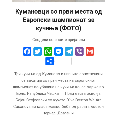
Кумановци со први места од
Европски шампионат за
кучиња (ФОТО)
2025-
Сподели со своите пријатели
04-
16
Facebook
Twitter
WhatsApp
Messenger
Telegram
Viber
Gmail
Share
Три кучиња од Куманово и нивните сопственици
се закитија со први места на Европскиот
шампионат во убавина на кучиња кој се одржа во
Брно, Република Чешка. Први места освоија
Бојан Стојковски со кучето D’iva Boston We Are
Casanova во класа машко бебе од расата Бостон
териер, Драган и