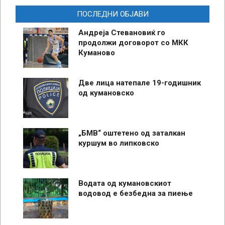
ПОСЛЕДНИ ОБЈАВИ
Андреја Стевановиќ го
продолжи договорот со МКК
Куманово
Две лица натепале 19-годишник
од кумановско
„БМВ“ оштетено од заталкан
куршум во липковско
Водата од кумановскиот
водовод е безбедна за пиење