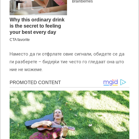
Наместо да ги отфрлате овие сигнали, обидете се да
ги разберете – бидејќи тие често го гледаат она што
ние не можеме.