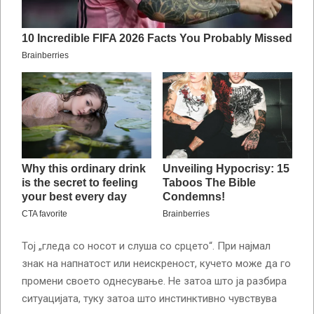
Тој „гледа со носот и слуша со срцето“. При најмал
знак на напнатост или неискреност, кучето може да го
промени своето однесување. Не затоа што ја разбира
ситуацијата, туку затоа што инстинктивно чувствува