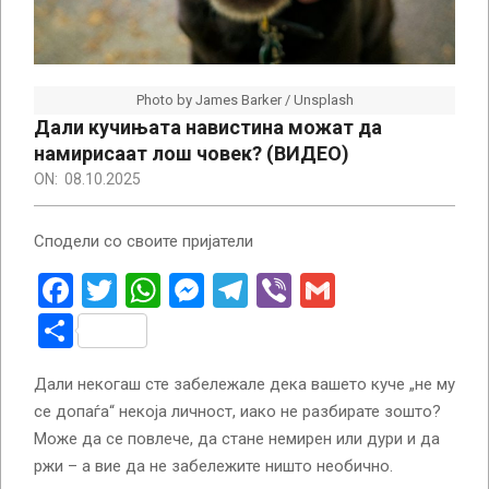
Photo by James Barker / Unsplash
Дали кучињата навистина можат да
намирисаат лош човек? (ВИДЕО)
ON:
08.10.2025
Сподели со своите пријатели
Facebook
Twitter
WhatsApp
Messenger
Telegram
Viber
Gmail
Share
Дали некогаш сте забележале дека вашето куче „не му
се допаѓа“ некоја личност, иако не разбирате зошто?
Може да се повлече, да стане немирен или дури и да
ржи – а вие да не забележите ништо необично.