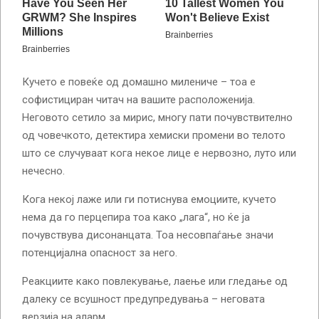
Кучето е повеќе од домашно милениче – тоа е
софистициран читач на вашите расположенија.
Неговото сетило за мирис, многу пати почувствително
од човечкото, детектира хемиски промени во телото
што се случуваат кога некое лице е нервозно, луто или
нечесно.
Кога некој лаже или ги потиснува емоциите, кучето
нема да го перцепира тоа како „лага“, но ќе ја
почувствува дисонанцата. Тоа несовпаѓање значи
потенцијална опасност за него.
Реакциите како повлекување, лаење или гледање од
далеку се всушност предупредувања – неговата
верзија на аларм.