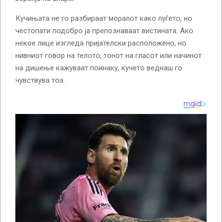
Кучињата не го разбираат моралот како луѓето, но
честопати подобро ја препознаваат вистината. Ако
некое лице изгледа пријателски расположено, но
нивниот говор на телото, тонот на гласот или начинот
на дишење кажуваат поинаку, кучето веднаш го
чувствува тоа.