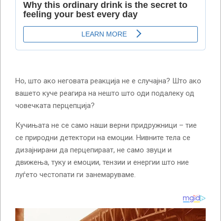
Но, што ако неговата реакција не е случајна? Што ако
вашето куче реагира на нешто што оди подалеку од
човечката перцепција?
Кучињата не се само наши верни придружници – тие
се природни детектори на емоции. Нивните тела се
дизајнирани да перцепираат, не само звуци и
движења, туку и емоции, тензии и енергии што ние
луѓето честопати ги занемаруваме.