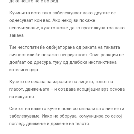
дека нешто не е во ред.
Кучињата исто така забележуваат како другите се
однесуваат кон вас. Ако некој ви покаже
непочитување, кучето може да го протолкува тоа како
закана.
Тие честопати ќе одбијат храна од раката на таквата
личност или ќе покажат непријатност. Овие реакции не
доаѓаат од дресура, туку од длабока инстинктивна
интелигенција.
Кучето се сеќава на изразите на лицето, тонот на
гласот, движењата – и создава асоцијации врз основа
на искуство.
Светот на вашето куче е полн со сигнали што ние не ги
забележуваме. Иако не зборува, комуницира со секој
поглед, движење и држење на телото.