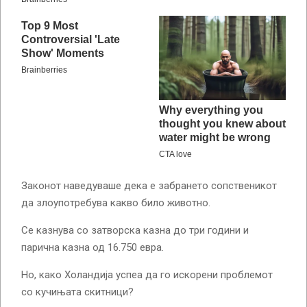
Законот наведуваше дека е забрането сопственикот
да злоупотребува какво било животно.
Се казнува со затворска казна до три години и
парична казна од 16.750 евра.
Но, како Холандија успеа да го искорени проблемот
со кучињата скитници?