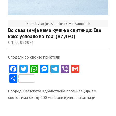
Photo by Doğan Alpaslan DEMİR/Unsplash
Во оваа земја нема кучиња скитници: Еве
како успеале во тоа! (ВИДЕО)
ON:
06.08.2024
Сподели со своите пријатели
Facebook
Twitter
WhatsApp
Messenger
Telegram
Viber
Gmail
Share
Според Светската здравствена организација, во
светот има околу 200 милиони кучиња скитници.