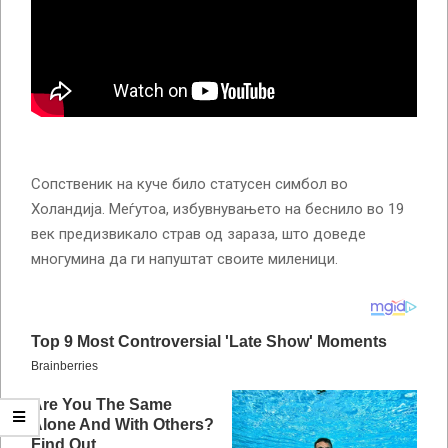
Сопственик на куче било статусен симбол во
Холандија. Меѓутоа, избувнувањето на беснило во 19
век предизвикало страв од зараза, што доведе
многумина да ги напуштат своите миленици.