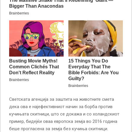
Светската агенција за заштита на животните смета
дека ова е најефективниот начин за борба против
кучињата скитници, што се докажа и со холандскиот
пример, бидејќи оваа европска земја во 2016 година
беше прогласена за земја без кучиња скитници.