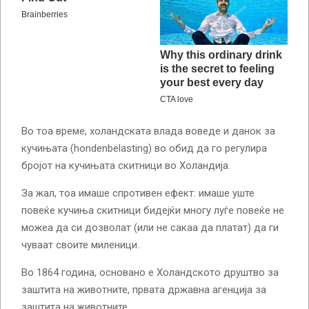
Во тоа време, холандската влада воведе и данок за
кучињата (hondenbelasting) во обид да го регулира
бројот на кучињата скитници во Холандија.
За жал, тоа имаше спротивен ефект: имаше уште
повеќе кучиња скитници бидејќи многу луѓе повеќе не
можеа да си дозволат (или не сакаа да платат) да ги
чуваат своите миленици.
Во 1864 година, основано е Холандското друштво за
заштита на животните, првата државна агенција за
заштита на животните.