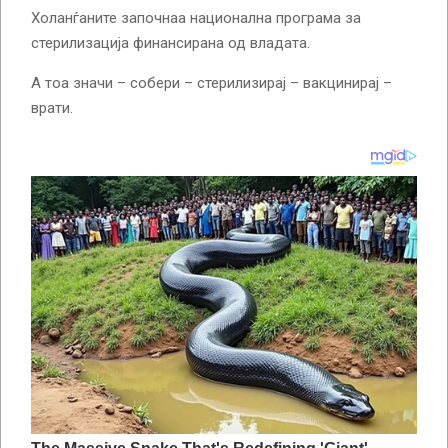
Холанѓаните започнаа национална програма за
стерилизација финансирана од владата.
А тоа значи – собери – стерилизирај – вакцинирај –
врати.