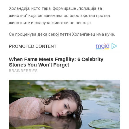
Холандија, исто така, формираше „полиција за
животни“ која се занимава со злосторства против
животните и спасува животни во неволја.
Се проценува дека секој петти Холанѓанец има куче.