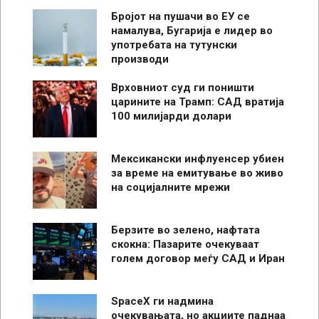
Бројот на пушачи во ЕУ се
намалува, Бугарија е лидер во
употребата на тутунски
производи
Врховниот суд ги поништи
царините на Трамп: САД вратија
100 милијарди долари
Мексикански инфлуенсер убиен
за време на емитување во живо
на социјалните мрежи
Берзите во зелено, нафтата
скокна: Пазарите очекуваат
голем договор меѓу САД и Иран
SpaceX ги надмина
очекувањата, но акциите паднаа