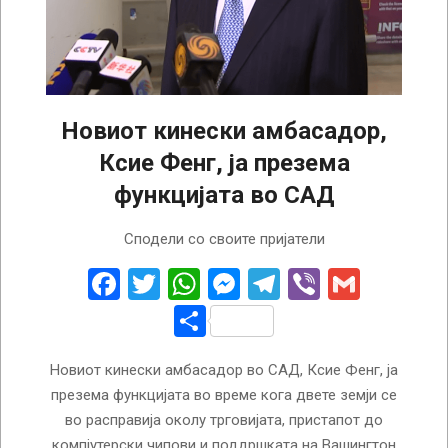
Новиот кинески амбасадор,
Ксие Фенг, ја презема
функцијата во САД
2023-
Сподели со своите пријатели
05-
24
Facebook
Twitter
WhatsApp
Messenger
Telegram
Viber
Gmail
Share
Новиот кинески амбасадор во САД, Ксие Фенг, ја
презема функцијата во време кога двете земји се
во расправија околу трговијата, пристапот до
компјутерски чипови и поддршката на Вашингтон