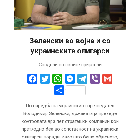
Зеленски во војна и со
украинските олигарси
2022-
Сподели со своите пријатели
11-
08
Facebook
Twitter
WhatsApp
Messenger
Telegram
Viber
Gmail
Share
По наредба на украинскиот претседател
Володимир Зеленски, државата ја презеде
контролата врз пет стратешки компании кои
претходно беа во сопственост на украински
олигарси, поради, како што беше објаснето,