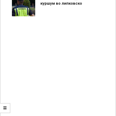
куршум во липковско