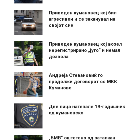
Приведен кумановец кој бил
агресивен и се заканувал на
својот син
Приведен кумановец кој возел
нерегистрирано „југо“ и немал
дозвола
Андреја Стевановиќ го
продолжи договорот со МКК
Куманово
Две лица натепале 19-годишник
од кумановско
„БМВ“ оштетено од заталкан