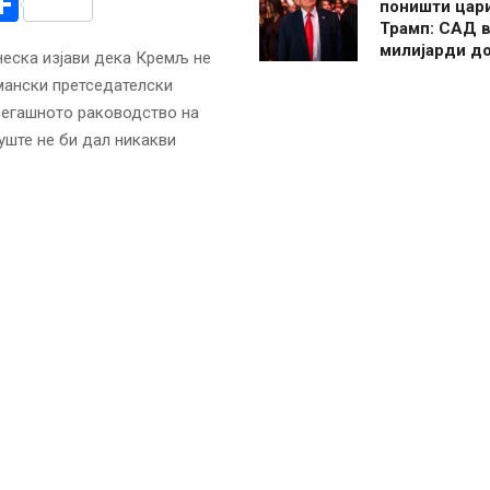
r
am
r
mail
Share
поништи цар
Трамп: САД в
милијарди д
неска изјави дека Кремљ не
мански претседателски
 сегашното раководство на
 уште не би дал никакви