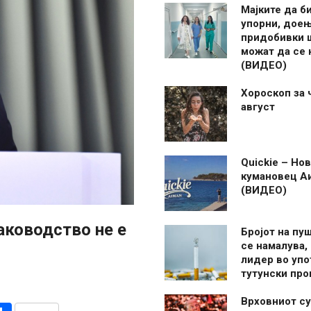
Мајките да б
упорни, дое
придобивки 
можат да се
(ВИДЕО)
Хороскоп за 
август
Quickie – Нов
кумановец А
(ВИДЕО)
аководство не е
Бројот на пу
се намалува, 
лидер во упо
тутунски пр
Врховниот су