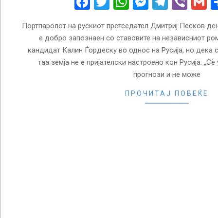
Facebook
Twitter
WhatsApp
Messenge
Telegr
Vibe
G
Портпаролот на рускиот претседател Дмитриј Песков де
е добро запознаен со ставовите на независниот ро
кандидат Калин Ѓордеску во однос на Русија, но дека
таа земја не е пријателски настроено кон Русија. „Сè
прогнози и не може
ПРОЧИТАЈ ПОВЕЌЕ