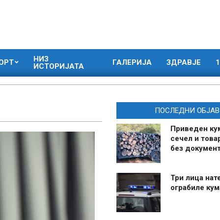
НИЗ
ОРТ
ГАЛЕРИЈА
ЗДРАВЈЕ
1
ИСТОРИЈАТА
ПОСЛЕДНИ ОБЈАВ
Приведен ку
сечел и това
без документ
Три лица нат
ограбиле ку