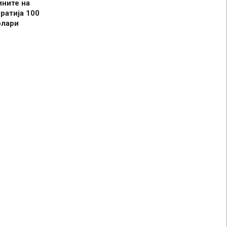
ините на
ратија 100
олари