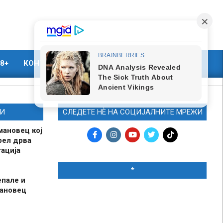
8+
КОНТАКТ
МАРКЕТИНГ
И
СЛЕДЕТЕ НЀ НА СОЦИЈАЛНИТЕ МРЕЖИ
мановец кој
рел дрва
ација
*
епале и
мановец