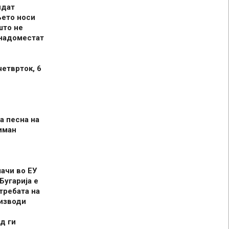
идат
њето носи
што не
 надоместат
четврток, 6
а песна на
иман
шачи во ЕУ
Бугарија е
требата на
оизводи
д ги