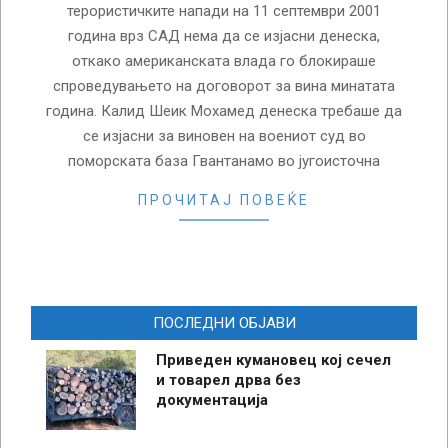
терористичките напади на 11 септември 2001
година врз САД нема да се изјасни денеска,
откако американската влада го блокираше
спроведувањето на договорот за вина минатата
година. Калид Шеик Мохамед денеска требаше да
се изјасни за виновен на воениот суд во
поморската база Гвантанамо во југоисточна
ПРОЧИТАЈ ПОВЕЌЕ
ПОСЛЕДНИ ОБЈАВИ
Приведен кумановец кој сечел
и товарел дрва без
документација