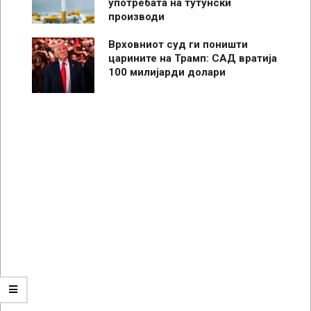
употребата на тутунски
производи
Врховниот суд ги поништи
царините на Трамп: САД вратија
100 милијарди долари