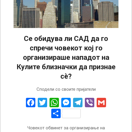
Се обидува ли САД да го
спречи човекот кој го
организираше нападот на
Кулите близначки да признае
сè?
2025-
Сподели со своите пријатели
01-
10
Facebook
Twitter
WhatsApp
Messenger
Telegram
Viber
Gmail
Share
Човекот обвинет за организирање на