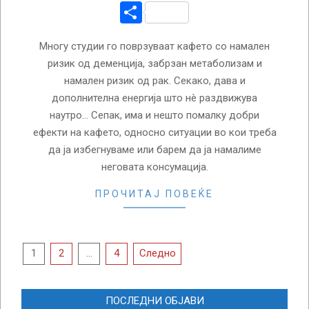
Share
Многу студии го поврзуваат кафето со намален
ризик од деменција, забрзан метаболизам и
намален ризик од рак. Секако, дава и
дополнителна енергија што нè раздвижува
наутро… Сепак, има и нешто помалку добри
ефекти на кафето, односно ситуации во кои треба
да ја избегнуваме или барем да ја намалиме
неговата консумација.
ПРОЧИТАЈ ПОВЕЌЕ
Posts
1
2
…
4
Следно
pagination
ПОСЛЕДНИ ОБЈАВИ