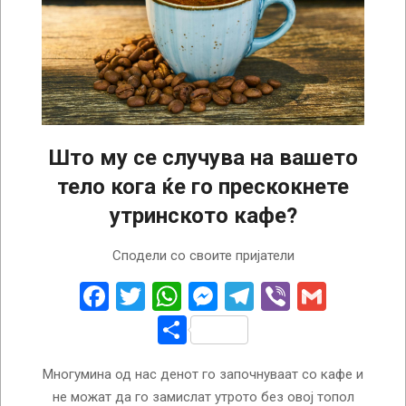
Што му се случува на вашето
тело кога ќе го прескокнете
утринското кафе?
2025-
Сподели со своите пријатели
02-
11
Facebook
Twitter
WhatsApp
Messenger
Telegram
Viber
Gmail
Share
Многумина од нас денот го започнуваат со кафе и
не можат да го замислат утрото без овој топол