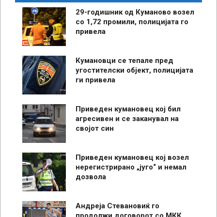
29-годишник од Куманово возел
со 1,72 промили, полицијата го
привела
Кумановци се тепале пред
угостителски објект, полицијата
ги привела
Приведен кумановец кој бил
агресивен и се заканувал на
својот син
Приведен кумановец кој возел
нерегистрирано „југо“ и немал
дозвола
Андреја Стевановиќ го
продолжи договорот со МКК