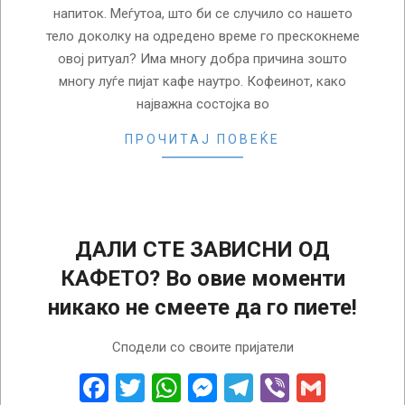
напиток. Меѓутоа, што би се случило со нашето
тело доколку на одредено време го прескокнеме
овој ритуал? Има многу добра причина зошто
многу луѓе пијат кафе наутро. Кофеинот, како
најважна состојка во
ПРОЧИТАЈ ПОВЕЌЕ
ДАЛИ СТЕ ЗАВИСНИ ОД
КАФЕТО? Во овие моменти
никако не смеете да го пиете!
2024-
Сподели со своите пријатели
12-
09
Facebook
Twitter
WhatsApp
Messenger
Telegram
Viber
Gmail