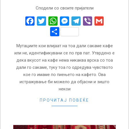
2025-
Сподели со своите пријатели
04-
15
Facebook
Twitter
WhatsApp
Messenger
Telegram
Viber
Gmail
Share
Мутациите кои влијаат на тоа дали сакаме кафе
или не, идентификувани се по прв пат. Утврдено е
дека вкусот на кафе нема никаква врска со тоа
дали го сакаме, туку тоа го одредува чувството
кое го имаме по пиењето на кафето. Ова
истражување би можело да објасни и зишто
некои
ПРОЧИТАЈ ПОВЕЌЕ