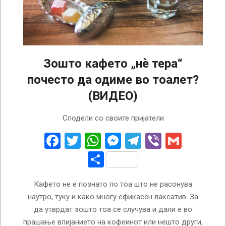
Зошто кафето „нѐ тера“
почесто да одиме во тоалет?
(ВИДЕО)
2026-
Сподели со своите пријатели
04-
15
Facebook
Twitter
WhatsApp
Messenger
Telegram
Viber
Gmail
Share
Кафето не е познато по тоа што не расонува
наутро, туку и како многу ефикасен лаксатив. За
да утврдат зошто тоа се случува и дали е во
прашање влијанието на кофеинот или нешто други,