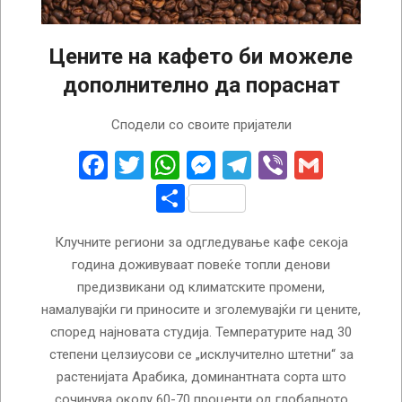
Цените на кафето би можеле
дополнително да пораснат
2026-
Сподели со своите пријатели
02-
19
Facebook
Twitter
WhatsApp
Messenger
Telegram
Viber
Gmail
Share
Клучните региони за одгледување кафе секоја
година доживуваат повеќе топли денови
предизвикани од климатските промени,
намалувајќи ги приносите и зголемувајќи ги цените,
според најновата студија. Температурите над 30
степени целзиусови се „исклучително штетни“ за
растенијата Арабика, доминантната сорта што
сочинува околу 60-70 проценти од глобалното