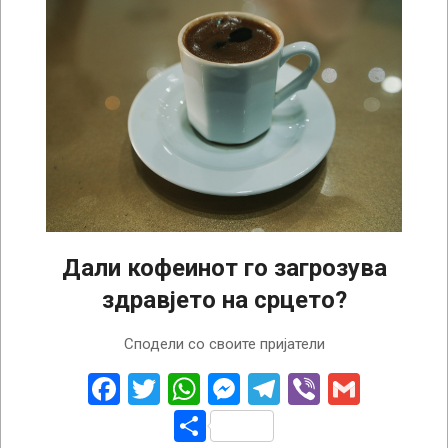
Дали кофеинот го загрозува
здравјето на срцето?
2025-
Сподели со своите пријатели
02-
18
Facebook
Twitter
WhatsApp
Messenger
Telegram
Viber
Gmail
Share