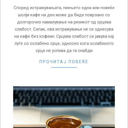
Според истражувањата, пиењето една или повеќе
шолји кафе на ден може да биде поврзано со
долгорочно намалување на ризикот од срцева
слабост. Сепак, ова истражување не се однесува
на кафе без кофеин. Срцева слабост се јавува кај
луѓе со ослабено срце, односно кога ослабеното
срце не успева да ги снабди
ПРОЧИТАЈ ПОВЕЌЕ