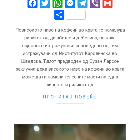
Facebook
Twitter
WhatsApp
Messenger
Telegram
Viber
Gmail
Share
Повисокото ниво на кофеин во крвта го намалува
ризикот од дијабетес и дебелина, покажа
најновото истражување спроведено од тим
истражувачи од Институтот Каролинска во
Шведска. Тимот предводен од Сузан Ларсон
заклучил дека високото ниво на кофеин во крвта
може да ги намали телесните масти на една
личност и ризикот од
ПРОЧИТАЈ ПОВЕЌЕ