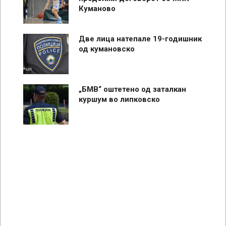
Куманово
Две лица натепале 19-годишник
од кумановско
„БМВ“ оштетено од заталкан
куршум во липковско