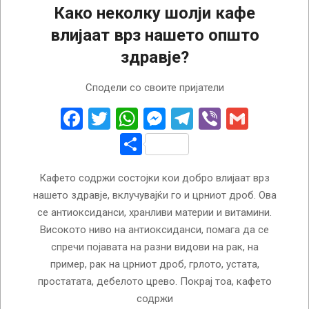
Како неколку шолји кафе
влијаат врз нашето општо
здравје?
2025-
Сподели со своите пријатели
12-
04
Facebook
Twitter
WhatsApp
Messenger
Telegram
Viber
Gmail
Share
Кафето содржи состојки кои добро влијаат врз
нашето здравје, вклучувајќи го и црниот дроб. Ова
се антиоксиданси, хранливи материи и витамини.
Високото ниво на антиоксиданси, помага да се
спречи појавата на разни видови на рак, на
пример, рак на црниот дроб, грлото, устата,
простатата, дебелото црево. Покрај тоа, кафето
содржи