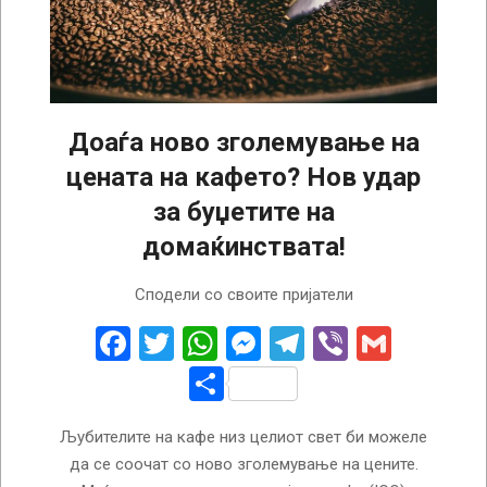
Доаѓа ново зголемување на
цената на кафето? Нов удар
за буџетите на
домаќинствата!
2026-
Сподели со своите пријатели
07-
16
Facebook
Twitter
WhatsApp
Messenger
Telegram
Viber
Gmail
Share
Љубителите на кафе низ целиот свет би можеле
да се соочат со ново зголемување на цените.