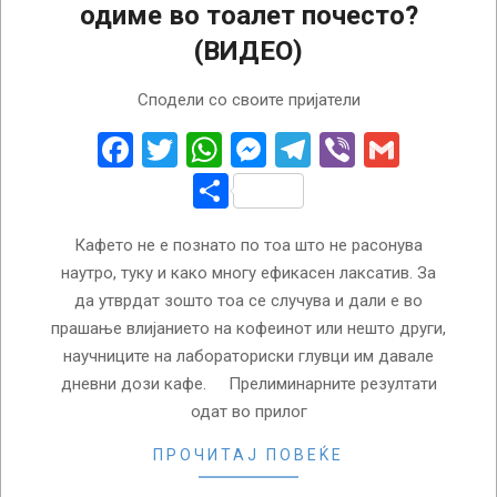
одиме во тоалет почесто?
(ВИДЕО)
2025-
Сподели со своите пријатели
04-
15
Facebook
Twitter
WhatsApp
Messenger
Telegram
Viber
Gmail
Share
Кафето не е познато по тоа што не расонува
наутро, туку и како многу ефикасен лаксатив. За
да утврдат зошто тоа се случува и дали е во
прашање влијанието на кофеинот или нешто други,
научниците на лабораториски глувци им давале
дневни дози кафе. Прелиминарните резултати
одат во прилог
ПРОЧИТАЈ ПОВЕЌЕ