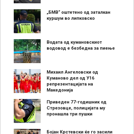
„БМВ“ оштетено од заталкан
куршум во липковско
Водата од кумановскиот
водовод е безбедна за пиење
Михаил Ангеловски од
Куманово дел од У16
репрезентацијата на
Македонија
Приведен 77-годишник од
Стрезовце, полицијата му
пронашла три пушки
Бојан Крстевски ќе го засили