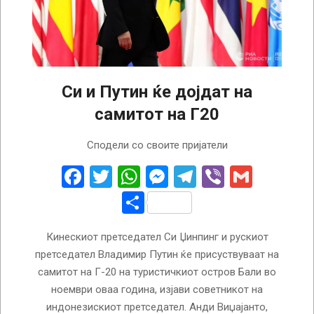
Си и Путин ќе дојдат на
самитот на Г20
2022-
Сподели со своите пријатели
08-
19
Facebook
Twitter
WhatsApp
Messenger
Telegram
Viber
Gmail
Share
Кинескиот претседател Си Џинпинг и рускиот
претседател Владимир Путин ќе присуствуваат на
самитот на Г-20 на туристичкиот остров Бали во
ноември оваа година, изјави советникот на
индонезискиот претседател. Анди Виџајанто,